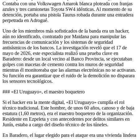
Contaba con una Volkswagen Amarok blanca ploteada con franjas
azules y tres camionetas Toyota SW4 idénticas. Al momento de su
detención, portaba una pistola Taurus robada durante una entradera
perpetrada en Adrogué.
Uno de los miembros más sofisticados de la banda era un hacker,
aún no identificado, contratado por Maidana para manipular las
frecuencias de comunicación y los sistemas de seguridad
antisísmicos de los bancos. La investigación reveló que el 17 de
mayo de 2026, este especialista realizó una prueba clave en
Baradero: desde un local vecino al Banco Provincia, se ejecutaban
golpes con macetas de cemento contra los muros de seguridad
mientras él monitoreaba que las alarmas electrónicas no se activaran.
Su función era garantizar que el ruido de la demolición no disparara
los sensores tecnológicos.
### «El Uruguayo», el maestro boquetero
Si el hacker era la mente digital, «El Uruguayo» cumplía el rol
técnico tradicional. Este hombre, de unos 60 años, canoso y de baja
estatura (1,60 metros), era el maestro boquetero de la organización.
Residente en Ezpeleta y con antecedentes por delitos similares en
Junín, estaba a cargo del diseño técnico de los túneles.
En Baradero, el lugar elegido para el ataque era una vivienda lindera