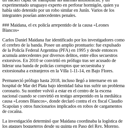
experimentado uruguayo experto en perforar hormigón, quien ya
había sido detenido por un robo similar en Junín. Varios de los
integrantes poseían antecedentes penales.
### Maidana, el ex policía arrepentido de la causa «Leones
Blancos»
Carlos Daniel Maidana fue identificado por los investigadores como
el cerebro de la banda. Posee un amplio prontuario: fue expulsado
de la Policía Federal Argentina (PFA) en 1995 y desde entonces
acumula antecedentes por diversos delitos, entre ellos secuestros
extorsivos. En 2010 se convirtió en prófugo tras ser acusado de
liderar una banda de policías corruptos que secuestraba y
extorsionaba a extranjeros en la Villa 1-11-14, en Bajo Flores.
Permaneció prófugo hasta 2018, incluso llegó a internarse en un
hospital de Mar del Plata bajo identidad falsa tras sufrir un problema
coronario. Su nombre volvió a estar en el centro de la escena
nacional cuando se convirtió en testigo arrepentido en la mediática
causa «Leones Blancos», donde declaró contra el ex fiscal Claudio
Scapolan y otros funcionarios implicados en robos de cargamentos
de cocaína.
La investigación determinó que Maidana coordinaba la logística de
los ataques boqueteros desde su quinta en Paso del Rey, Moreno.