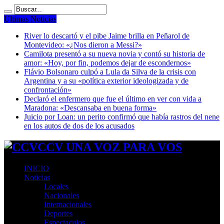
Ultimas Noticias
River lo descartó y el pibe Jaime brilla en Peñarol de
Montevideo: «¿Nos dieron a Messi?»
Camilota presentó a su nueva novia y contó su historia de
amor: «Hoy, por fin, podemos dejar de escondernos»
Flávio Bolsonaro culpó a Lula da Silva de la crisis con
Argentina y a su «política exterior ideologizada y de
confrontación»
Declaró el enfermero que fue el último en ver con vida a
Maradona: «Descansaba en buena forma»
Juicio por Loan: un perito confirmó que había rastros del nene
en los autos de dos de los acusados
CCV UNA VOZ PARA VOS
INICIO
Noticias
Locales
Nacionales
Internacionales
Deportes
Espectaculos