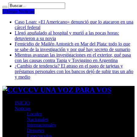
Ultimas Noticias
Caso Loan: «El Americano» denunció que lo atacaron en una
cárcel federal
Llegó apuñalado al hospital y murió a las pocas horas:
detuvieron a su novia
Femicidio de Mailén Antonich en Mar del Plata: todo lo que
se sabe de la investigación y por qué hay secreto de sumario
Mientras avanzan las investigaciones en el exterior, qué pasa
con las causas contra Tapia y Toviggino en Argentina
¿Cambio de tendencia? El atraso en el pago de tarjetas y
préstamos personales con los bancos dejó de subir tras un año
y medio
CCV UNA VOZ PARA VOS
INICIO
Noticias
Locales
Nacionales
Internacionales
Deportes
Espectaculos