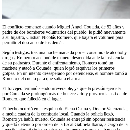
El conflicto comenzó cuando Miguel Ángel Coutada, de 52 años y
padre de dos bomberos voluntarios del pueblo, le pidió nuevamente
a su hijastro, Cristian Nicolás Romero, que bajara el volumen para
permitir el descanso de los demás.
Según testigos, tras una noche marcada por el consumo de alcohol y
drogas, Romero reaccionó de manera desmedida ante la insistencia
de su padrastro. Durante el enfrentamiento, Romero tomó un
machete y atacó a Coutada, quien logró esquivar los primeros
golpes. En un intento desesperado por defenderse, el hombre tomó a
Romero del cuello para que soltara el arma.
El forcejeo terminó siendo irreversible, ya que la presión ejercida
por Coutada se prolongó más de lo necesario y provocó la asfixia de
Romero, que falleció en el lugar.
El hecho ocurrió en la esquina de Elena Osuna y Doctor Valenzuela,
a media cuadra de la comisaría local. Cuando la policía llegó,
Romero ya había muerto. Coutada se entregó sin oponer resistencia
y quedó detenido por orden de la fiscal Gabriela Ibarra, a cargo de la
investigación. Asimismo, otras cuatro personas que estaban en la