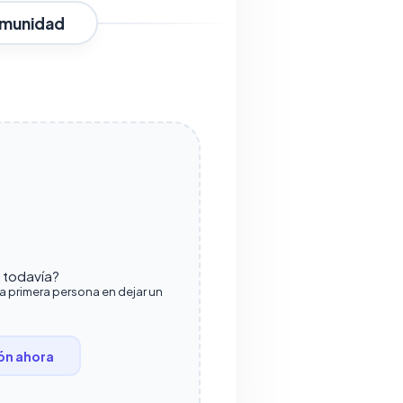
omunidad
o todavía?
la primera persona en dejar un
ón ahora