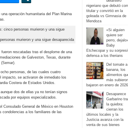
delantero
nigeriano que debutó co
titular y convirtió en la
 una operación humanitaria del Plan Marina
goleada vs Gimnasia de
as.
Mendoza
«Si alguien
quiere ser
 personas murieron y una sigue desaparecida
perro, dejalo
Baby
Etchecopar y su sorpres
 fueron rescatadas tras el desplome de una
defensa a los therians
nmediaciones de Galveston, Texas, durante
 (Semar).
Del tomate a
banana, los
 ocho personas, de las cuales cuatro
alimentos qu
 el impacto, se activaron de inmediato los
más subiero
uardia Costera de Estados Unidos.
bajaron en enero de 2026
 aunque dos de ellas ya no tenían signos
Desaparece
uscada por equipos especializados.
Garbarino tr
la quiebra:
el Consulado General de México en Houston
cierran los
 condolencias a los familiares de las
últimos locales y la
Justicia avanza con la
venta de sus bienes