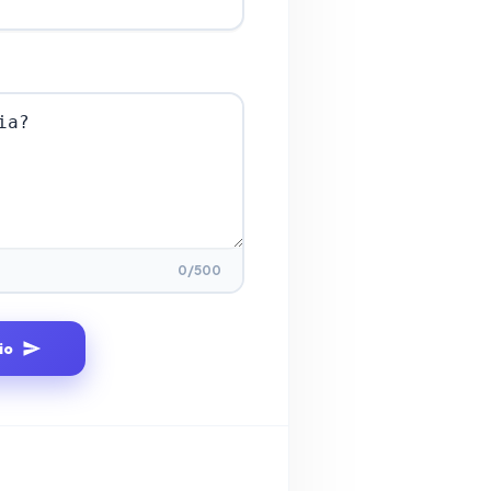
0
/500
io