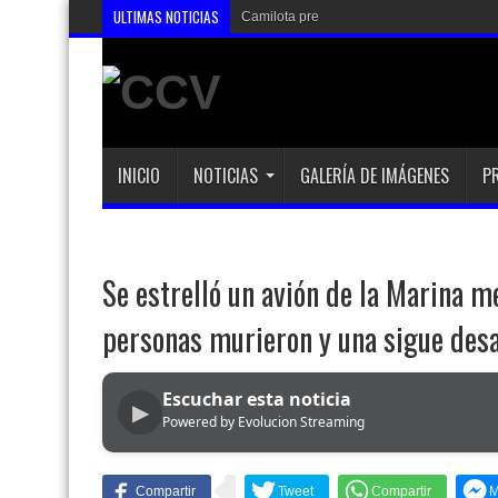
ULTIMAS NOTICIAS
Camilota presentó a su nueva novia y co
INICIO
NOTICIAS
GALERÍA DE IMÁGENES
P
Se estrelló un avión de la Marina m
personas murieron y una sigue des
Escuchar esta noticia
▶
Powered by Evolucion Streaming