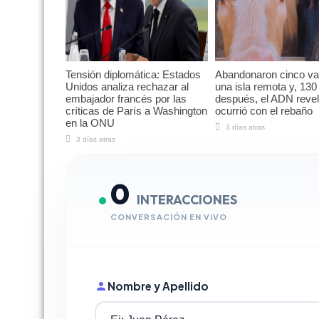
Tensión diplomática: Estados
Abandonaron cinco v
Unidos analiza rechazar al
una isla remota y, 130
embajador francés por las
después, el ADN reve
críticas de París a Washington
ocurrió con el rebaño
en la ONU
3 días atras
3 días atras
0
INTERACCIONES
CONVERSACIÓN EN VIVO
Nombre y Apellido