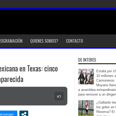
ROGRAMACIÓN
QUIENES SOMOS?
CONTACTO
DE INTERES
exicana en Texas: cinco
Estafa por 
aparecida
10 millones 
Camioneros:
Moyano llam
a asamblea extraordinari
para remover a un dirige
x1
¿Gallardo ti
los goles en 
Reserva? El