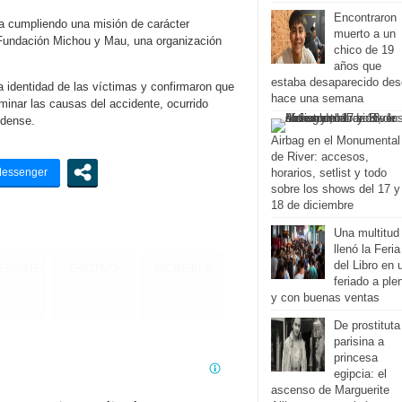
Encontraron
a cumpliendo una misión de carácter
muerto a un
 Fundación Michou y Mau, una organización
chico de 19
años que
estaba desaparecido de
a identidad de las víctimas y confirmaron que
hace una semana
minar las causas del accidente, ocurrido
idense.
Airbag en el Monumental
de River: accesos,
horarios, setlist y todo
sobre los shows del 17 y
18 de diciembre
Una multitud
llenó la Feria
del Libro en 
RESANTE
EMOTIVO
INCREIBLE
feriado a ple
y con buenas ventas
De prostituta
parisina a
princesa
egipcia: el
ascenso de Marguerite