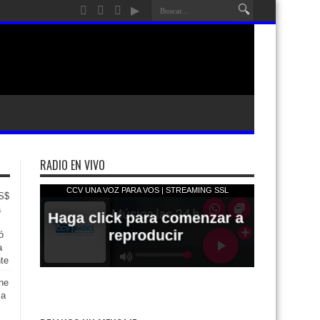
RADIO EN VIVO
US$
a
ó
a
nte
ene
la