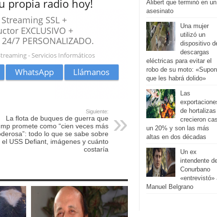
Alibert que terminó en un
asesinato
Una mujer
utilizó un
dispositivo d
descargas
eléctricas para evitar el
robo de su moto: «Supo
que les habrá dolido»
Las
exportacione
de hortalizas
Siguiente:
La flota de buques de guerra que
crecieron cas
ump promete como “cien veces más
un 20% y son las más
derosa”: todo lo que se sabe sobre
altas en dos décadas
el USS Defiant, imágenes y cuánto
costaría
Un ex
intendente de
Conurbano
«entrevistó»
Manuel Belgrano