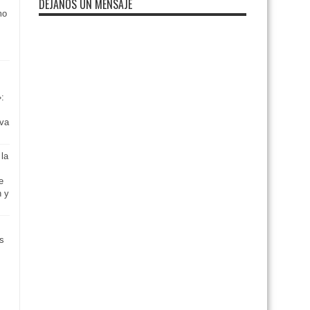
DEJANOS UN MENSAJE
mo
»:
iva
 la
e
n y
as