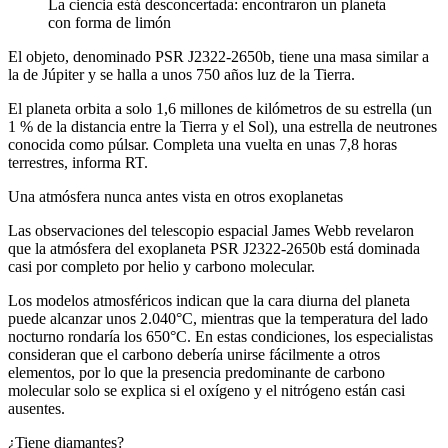
La ciencia está desconcertada: encontraron un planeta
con forma de limón
El objeto, denominado PSR J2322-2650b, tiene una masa similar a
la de Júpiter y se halla a unos 750 años luz de la Tierra.
El planeta orbita a solo 1,6 millones de kilómetros de su estrella (un
1 % de la distancia entre la Tierra y el Sol), una estrella de neutrones
conocida como púlsar. Completa una vuelta en unas 7,8 horas
terrestres, informa RT.
Una atmósfera nunca antes vista en otros exoplanetas
Las observaciones del telescopio espacial James Webb revelaron
que la atmósfera del exoplaneta PSR J2322-2650b está dominada
casi por completo por helio y carbono molecular.
Los modelos atmosféricos indican que la cara diurna del planeta
puede alcanzar unos 2.040°C, mientras que la temperatura del lado
nocturno rondaría los 650°C. En estas condiciones, los especialistas
consideran que el carbono debería unirse fácilmente a otros
elementos, por lo que la presencia predominante de carbono
molecular solo se explica si el oxígeno y el nitrógeno están casi
ausentes.
¿Tiene diamantes?