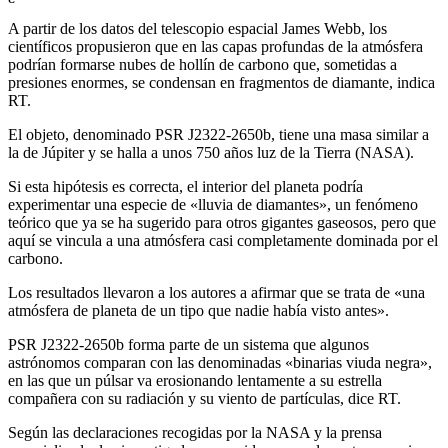
A partir de los datos del telescopio espacial James Webb, los
científicos propusieron que en las capas profundas de la atmósfera
podrían formarse nubes de hollín de carbono que, sometidas a
presiones enormes, se condensan en fragmentos de diamante, indica
RT.
El objeto, denominado PSR J2322-2650b, tiene una masa similar a
la de Júpiter y se halla a unos 750 años luz de la Tierra (NASA).
Si esta hipótesis es correcta, el interior del planeta podría
experimentar una especie de «lluvia de diamantes», un fenómeno
teórico que ya se ha sugerido para otros gigantes gaseosos, pero que
aquí se vincula a una atmósfera casi completamente dominada por el
carbono.
Los resultados llevaron a los autores a afirmar que se trata de «una
atmósfera de planeta de un tipo que nadie había visto antes».
PSR J2322-2650b forma parte de un sistema que algunos
astrónomos comparan con las denominadas «binarias viuda negra»,
en las que un púlsar va erosionando lentamente a su estrella
compañera con su radiación y su viento de partículas, dice RT.
Según las declaraciones recogidas por la NASA y la prensa