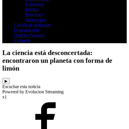
Economia
Politica
Policiales
Tecnologia
Galería de imágenes
Programación
Quienes Somos?
Contacto
La ciencia está desconcertada:
encontraron un planeta con forma de
limón
▶
Escuchar esta noticia
Powered by Evolucion Streaming
x1