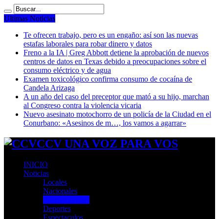
Ultimas Noticias
Te ofrecen trabajo, pero es un engaño: así son las nuevas
estafas laborales para robar dinero y datos
Freno a la IA | Greg Abbott detiene la aprobación de nuevos
centros de datos en Texas debido a preocupaciones sobre el
consumo eléctrico y de agua
Examen toxicológico confirma consumo de cocaína de
Candela Arizaga
A un año del caso del preceptor que mató a su hijo, marchan
al Congreso contra la violencia vicaria
Nuevo asesinato motochorro de un policía de la Ciudad en el
Conurbano: «Asesinos de m…, los vamos a agarrar»
CCV UNA VOZ PARA VOS
INICIO
Noticias
Locales
Nacionales
Internacionales
Deportes
Espectaculos