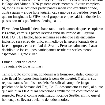
la Copa del Mundo 2026 ya tiene oficialmente su fixture completo.
Sí, todos las selecciones participantes saben con exactitud donde,
contra quien y a que hora jugarán cada uno de sus partidos. Pero lo
que no imaginaba la FIFA, es el grupo en el que saldrían dos de los
países con más polémicas ideológicas…
El venidero Mundial tiene hace rato, mucho antes de que se supieran
las zonas, entre sus planes llevar a cabo un Partido del Orgullo
LGBTQ+. De hecho, hace semanas se sabe que este encuentro
inclusivo será el 26 de junio, en medio de la tercera jornada de la
fase de grupos, en la ciudad de Seattle. Pero casualmente, el azar
decidió que los equipos participantes resultaran ser los menos
esperados: Egipto e Irán.
Lumen Field de Seattle.
¿Se jugará de todas formas?
Tanto Egipto como Irán, condenan a la homosexualidad como un
acto ilegal (en casos llega hasta la pena de muerte). Y ahora, sus
representantes futbolísticos deberán salir al campo de juego
¡celebrando la Semana del Orgullo! El desconcierto es total, al punto
que aún ni la FIFA ni las selecciones emitieron un comunicado al
respecto. Pero el comité organizador local de Seattle, afirmó que el
homenaje se llevará adelante de todos modos.