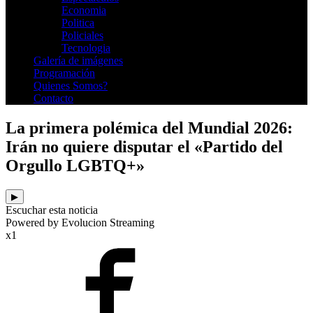
Economia
Politica
Policiales
Tecnologia
Galería de imágenes
Programación
Quienes Somos?
Contacto
La primera polémica del Mundial 2026:
Irán no quiere disputar el «Partido del
Orgullo LGBTQ+»
▶
Escuchar esta noticia
Powered by Evolucion Streaming
x1