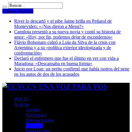
Ultimas Noticias
River lo descartó y el pibe Jaime brilla en Peñarol de
Montevideo: «¿Nos dieron a Messi?»
Camilota presentó a su nueva novia y contó su historia de
amor: «Hoy, por fin, podemos dejar de escondernos»
Flávio Bolsonaro culpó a Lula da Silva de la crisis con
Argentina y a su «política exterior ideologizada y de
confrontación»
Declaró el enfermero que fue el último en ver con vida a
Maradona: «Descansaba en buena forma»
Juicio por Loan: un perito confirmó que había rastros del nene
en los autos de dos de los acusados
CCV UNA VOZ PARA VOS
INICIO
Noticias
Locales
Nacionales
Internacionales
Deportes
Espectaculos