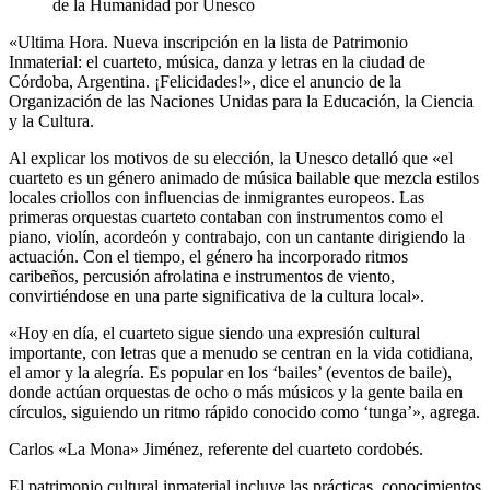
de la Humanidad por Unesco
«Ultima Hora. Nueva inscripción en la lista de Patrimonio
Inmaterial: el cuarteto, música, danza y letras en la ciudad de
Córdoba, Argentina. ¡Felicidades!», dice el anuncio de la
Organización de las Naciones Unidas para la Educación, la Ciencia
y la Cultura.
Al explicar los motivos de su elección, la Unesco detalló que «el
cuarteto es un género animado de música bailable que mezcla estilos
locales criollos con influencias de inmigrantes europeos. Las
primeras orquestas cuarteto contaban con instrumentos como el
piano, violín, acordeón y contrabajo, con un cantante dirigiendo la
actuación. Con el tiempo, el género ha incorporado ritmos
caribeños, percusión afrolatina e instrumentos de viento,
convirtiéndose en una parte significativa de la cultura local».
«Hoy en día, el cuarteto sigue siendo una expresión cultural
importante, con letras que a menudo se centran en la vida cotidiana,
el amor y la alegría. Es popular en los ‘bailes’ (eventos de baile),
donde actúan orquestas de ocho o más músicos y la gente baila en
círculos, siguiendo un ritmo rápido conocido como ‘tunga’», agrega.
Carlos «La Mona» Jiménez, referente del cuarteto cordobés.
El patrimonio cultural inmaterial incluye las prácticas, conocimientos