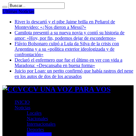
Ultimas Noticias
River lo descartó y el pibe Jaime brilla en Peñarol de
Montevideo: «¿Nos dieron a Messi?»
Camilota presentó a su nueva novia y contó su historia de
amor: «Hoy, por fin, podemos dejar de escondernos»
Flávio Bolsonaro culpó a Lula da Silva de la crisis con
Argentina y a su «política exterior ideologizada y de
confrontación»
Declaró el enfermero que fue el último en ver con vida a
Maradona: «Descansaba en buena forma»
Juicio por Loan: un perito confirmó que había rastros del nene
en los autos de dos de los acusados
CCV UNA VOZ PARA VOS
INICIO
Noticias
Locales
Nacionales
Internacionales
Deportes
Espectaculos