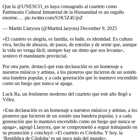
Que la @UNESCO_es haya consagrado al cuarteto como
Patrimonio Cultural Inmaterial de la Humanidad es un orgullo
enorme.… pic.twitter.com/S1K5Z4UjnZ
— Martín Llaryora (@MartinLlaryora) December 9, 2025
«El cuarteto es alegría, es familia, es baile, es identidad. Es cultura
viva, hecha de abrazos, de pasos, de estrofas y de sentir que, aunque
la vida no venga fácil, siempre hay un ritmo que nos levanta»,
sostuvo el mandatario provincial.
Por otra parte, destacó que esta declaración es un homenaje a
nuestros músicos y artistas, a los pioneros que hicieron de un sonido
una bandera popular, y a cada generación que lo mantuvo encendido
como un fuego que nunca se apaga.
Luck Ra, un fenómeno moderno del cuarteto que este año llegó a
Vélez.
«Esta declaración es un homenaje a nuestros músicos y artistas, a los
pioneros que hicieron de un sonido una bandera popular, y a cada
generación que lo mantuvo encendido como un fuego que nunca se
apaga», agregó Llaryora, que se comprometió a seguir trabajando en
su promoción y concluyó: «El cuarteto es Córdoba. Y hoy, la
‘República de Córdoba’ es un poco más del mundo».