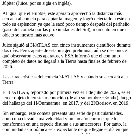
Júpiter (Juice, por su sigla en inglés).
Al igual que el Hubble, este aparato aprovechó la distancia más
cercana al cometa para captar la imagen, y logró detectarlo a este en
todo su esplendor, ya que la sacó poco tiempo después del perihelio
(paso del cometa por las proximidades del Sol), momento en que el
objeto se mostró más activo.
Juice siguió al 3I/ATLAS con cinco instrumentos científicos durante
dos días. Pero, aparte de esta imagen preliminar, aún se desconoce
qué observaron estos aparatos, y ESA informó que el conjunto
completo de datos no llegará a la Tierra hasta finales de febrero de
2026.
Las características del cometa 3I/ATLAS y cuándo se acercará a la
Tierra
El 3I/ATLAS, reportado por primera vez el 1 de julio de 2025, es el
tercer objeto interestelar conocido (de allí su nombre «3» «I»), luego
del hallazgo del 1I/Oumuamua, en 2017, y del 2I/Borisov, en 2019.
Sin embargo, este cometa presenta una serie de particularidades,
como una elevadísima velocidad y un tamaño enorme, que lo
transforman en una especie distinta a sus antecesores. Por tanto, la
comunidad astronómica está expectante de que llegue el día en que