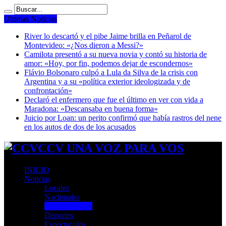
Ultimas Noticias
River lo descartó y el pibe Jaime brilla en Peñarol de
Montevideo: «¿Nos dieron a Messi?»
Camilota presentó a su nueva novia y contó su historia de
amor: «Hoy, por fin, podemos dejar de escondernos»
Flávio Bolsonaro culpó a Lula da Silva de la crisis con
Argentina y a su «política exterior ideologizada y de
confrontación»
Declaró el enfermero que fue el último en ver con vida a
Maradona: «Descansaba en buena forma»
Juicio por Loan: un perito confirmó que había rastros del nene
en los autos de dos de los acusados
CCV UNA VOZ PARA VOS
INICIO
Noticias
Locales
Nacionales
Internacionales
Deportes
Espectaculos