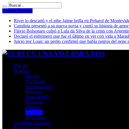
Ultimas Noticias
River lo descartó y el pibe Jaime brilla en Peñarol de Montevi
Camilota presentó a su nueva novia y contó su historia de amo
Flávio Bolsonaro culpó a Lula da Silva de la crisis con Argentin
Declaró el enfermero que fue el último en ver con vida a Mar
Juicio por Loan: un perito confirmó que había rastros del nene 
CCV UNA VOZ PARA VOS
INICIO
Noticias
Locales
Nacionales
Internacionales
Deportes
Espectaculos
Economia
Politica
Policiales
Tecnologia
Galería de imágenes
Programación