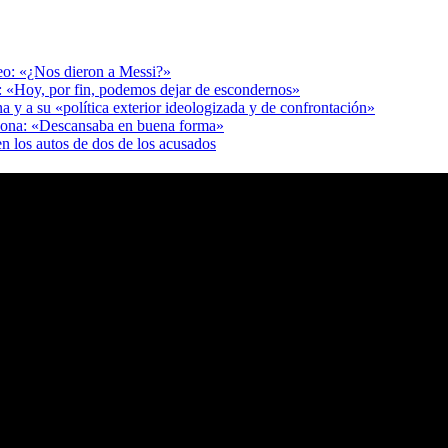
deo: «¿Nos dieron a Messi?»
r: «Hoy, por fin, podemos dejar de escondernos»
a y a su «política exterior ideologizada y de confrontación»
adona: «Descansaba en buena forma»
en los autos de dos de los acusados