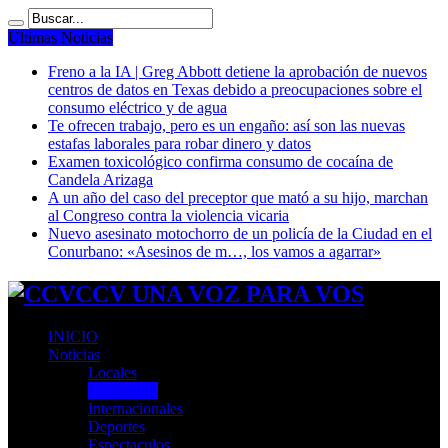
Ultimas Noticias
Freno a la IA | Greg Abbott detiene la aprobación de nuevos
centros de datos en Texas debido a preocupaciones sobre el
consumo eléctrico y de agua
Te ofrecen trabajo, pero es un engaño: así son las nuevas
estafas laborales para robar dinero y datos
Examen toxicológico confirma consumo de cocaína de
Candela Arizaga
A un año del caso del preceptor que mató a su hijo, marchan
al Congreso contra la violencia vicaria
Nuevo asesinato motochorro de un policía de la Ciudad en el
Conurbano: «Asesinos de m…, los vamos a agarrar»
CCV UNA VOZ PARA VOS
INICIO
Noticias
Locales
Nacionales
Internacionales
Deportes
Espectaculos