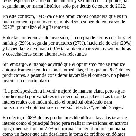
53% respecto de la medición anterior y se ubicó en 111 puntos, la
segunda mejor marca histórica, solo por detrás de enero de 2022.
En este contexto, “el 55% de los productores considera que es un
buen momento para invertir, un nivel solo superado en marzo de
2022”, puntualizó el AgBarometer..
Entre las preferencias de inversión, la compra de tierras encabeza el
ranking (29%), seguida por tractores (27%), hacienda de cría (20%)
y hacienda de invernada (19%). También aparecen las sembradoras
y cosechadoras como alternativas relevantes.
Sin embargo, el trabajo advirtió que el optimismo “no se traduce
automáticamente en decisiones inmediatas, sino que un 38% de los
productores, a pesar de considerar favorable el contexto, no planea
invertir en el corto plazo.
“La predisposición a invertir mejoró de manera clara, pero sigue
condicionada por variables macroeconómicas clave. Las tasas de
interés reales continúan siendo el principal obstáculo para
transformar el optimismo en inversión efectiva”, señaló Steiger.
En efecto, el 68% de los productores identifica a las altas tasas de
interés como el principal freno para realizar inversiones en activos
fijos, mientras que un 22% menciona la incertidumbre cambiaria
como un factor que aún desalienta la toma de créditos en dólares.