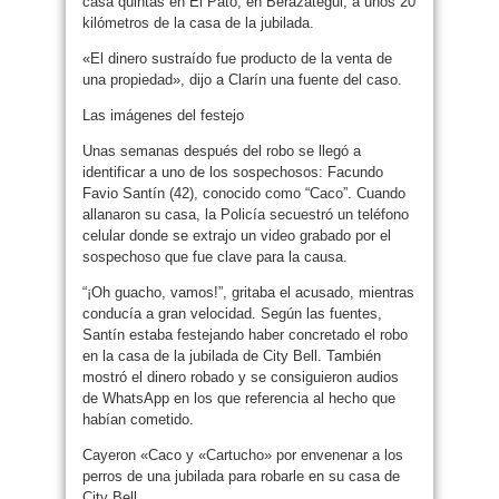
casa quintas en El Pato, en Berazategui, a unos 20
kilómetros de la casa de la jubilada.
«El dinero sustraído fue producto de la venta de
una propiedad», dijo a Clarín una fuente del caso.
Las imágenes del festejo
Unas semanas después del robo se llegó a
identificar a uno de los sospechosos: Facundo
Favio Santín (42), conocido como “Caco”. Cuando
allanaron su casa, la Policía secuestró un teléfono
celular donde se extrajo un video grabado por el
sospechoso que fue clave para la causa.
“¡Oh guacho, vamos!”, gritaba el acusado, mientras
conducía a gran velocidad. Según las fuentes,
Santín estaba festejando haber concretado el robo
en la casa de la jubilada de City Bell. También
mostró el dinero robado y se consiguieron audios
de WhatsApp en los que referencia al hecho que
habían cometido.
Cayeron «Caco y «Cartucho» por envenenar a los
perros de una jubilada para robarle en su casa de
City Bell.