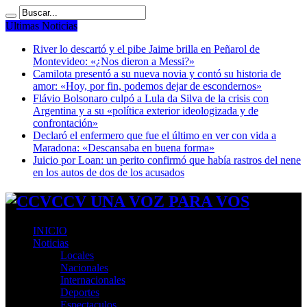
Ultimas Noticias
River lo descartó y el pibe Jaime brilla en Peñarol de
Montevideo: «¿Nos dieron a Messi?»
Camilota presentó a su nueva novia y contó su historia de
amor: «Hoy, por fin, podemos dejar de escondernos»
Flávio Bolsonaro culpó a Lula da Silva de la crisis con
Argentina y a su «política exterior ideologizada y de
confrontación»
Declaró el enfermero que fue el último en ver con vida a
Maradona: «Descansaba en buena forma»
Juicio por Loan: un perito confirmó que había rastros del nene
en los autos de dos de los acusados
CCV UNA VOZ PARA VOS
INICIO
Noticias
Locales
Nacionales
Internacionales
Deportes
Espectaculos