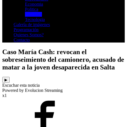
Economia
Politica
Policiales
Tecnologia
Galería de imágenes
Programación
Quienes Somos?
Contacto
Caso María Cash: revocan el
sobreseimiento del camionero, acusado de
matar a la joven desaparecida en Salta
▶
Escuchar esta noticia
Powered by Evolucion Streaming
x1