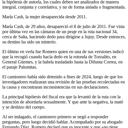
la hipótesis de autoría, los cuales deben ser analizados de manera
integral, conjunta y correlativa, y no de forma aislada o fragmentada.
María Cash, la mujer desaparecida desde 2011.
María Cash, de 29 años, desapareció el 8 de julio de 2011. Fue vista
por última vez en las cámaras de un peaje en la ruta nacional 34,
cerca de Salta, haciendo dedo para dirigirse a Jujuy. Desde entonces,
su destino ha sido un misterio.
El último en verla fue Romero quien en una de sus versiones indicó
que la recogió cuando hacía dedo en la rotonda de Torzalito, en
General Güemes, y la habría trasladado hasta la Difunta Correa, en
el paraje Palomitas.
El camionero había sido detenido a fines de 2024, luego de que los
investigadores realizaran una revisión de las pruebas recolectadas en
la causa y encontraran inconsistencias en sus declaraciones.
La principal hipótesis del fiscal era que la levantó de la ruta con la
intención de abordarla sexualmente. Y que ante la negativa, la mató
y se deshizo del cuerpo.
Al ser indagado, el camionero primero se negó a responder
preguntas, pero luego decidió hablar. Acompañado por su abogado
Fernando Díaz, Romero declaró que es inocente y que «no tiene