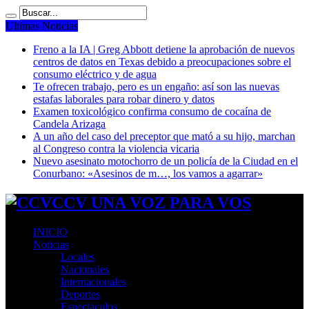
Ultimas Noticias
Freno a la IA | Greg Abbott detiene la aprobación de nuevos
centros de datos en Texas debido a preocupaciones sobre el
consumo eléctrico y de agua
Te ofrecen trabajo, pero es un engaño: así son las nuevas
estafas laborales para robar dinero y datos
Examen toxicológico confirma consumo de cocaína de
Candela Arizaga
A un año del caso del preceptor que mató a su hijo, marchan
al Congreso contra la violencia vicaria
Nuevo asesinato motochorro de un policía de la Ciudad en el
Conurbano: «Asesinos de m…, los vamos a agarrar»
CCV UNA VOZ PARA VOS
INICIO
Noticias
Locales
Nacionales
Internacionales
Deportes
Espectaculos