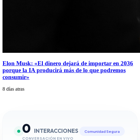
Elon Musk: «El dinero dejará de importar en 2036
porque la IA producirá más de lo que podremos
consumir»
8 días atras
0
INTERACCIONES
Comunidad Segura
CONVERSACIÓN EN VIVO