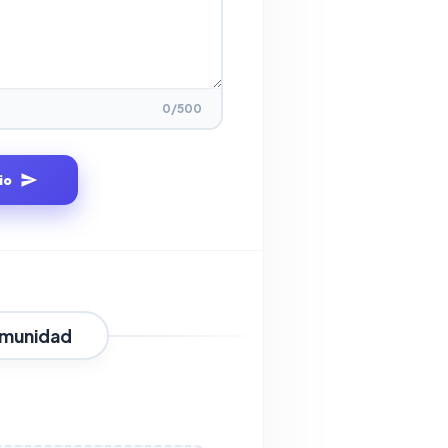
0
/500
io
omunidad