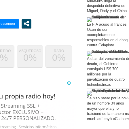
Midachi»: llega la
despedida definitiva de
Miguel, Dady y el Chino
La FIA acusó al francés
Ocon de ser
«completamente
responsable» en el choq
contra Colapinto
ERTIDO
ASQUEROSO
RARO
0%
0%
0%
A días del vencimiento d
deuda, el Gobierno
consiguió US$ 700
millones por la
privatización de cuatro
hidroeléctricas
Se hizo pasar por la novi
de un hombre 34 años
mayor que ella y lo
traicionó de la manera m
cruel: así cayó «Cachorr