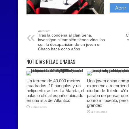
Anterior:
Tras la condena al clan Sena,
C
investigan si también tienen vínculos
e
con la desaparición de un joven en
Chaco hace ocho años
NOTICIAS RELACIONADAS
Un terreno de 40.000 metros
Una joven china comp
cuadrados, 10 bungalós y un
experiencia recorriend
helipuerto: así es La Mareta, el
ciudad de Toledo: «Yo
palacio oficial español ubicado
paraba de pensar que 
en una isla del Atlántico
como mi pueblo, pero
grande»
2 días atras
3 días atras