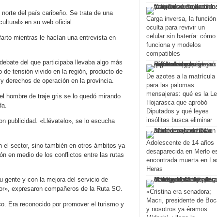
norte del país caribeño. Se trata de una
Carga inversa, la función
ultural» en su web oficial.
oculta para revivir un
celular sin batería: cómo
farto mientras le hacían una entrevista en
funciona y modelos
compatibles
 debate del que participaba llevaba algo más
de tensión vivido en la región, producto de
De azotes a la matrícula
 y derechos de operación en la provincia.
para las palomas
mensajeras: qué es la L
l hombre de traje gris se lo quedó mirando
Hojarasca que aprobó
da.
Diputados y qué leyes
insólitas busca eliminar
con publicidad. «Llévatelo», se lo escucha
Adolescente de 14 años
 el sector, sino también en otros ámbitos ya
desaparecida en Merlo e
n en medio de los conflictos entre las rutas
encontrada muerta en La
Heras
gente y con la mejora del servicio de
tor», expresaron compañeros de la Ruta SO.
«Cristina era senadora;
Macri, presidente de Boc
o. Era reconocido por promover el turismo y
y nosotros ya éramos