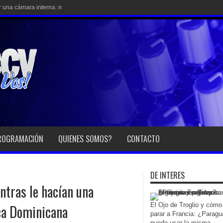
una cámara interna: nervios, un arma cargada y una alarm
ROGRAMACIÓN
QUIENES SOMOS?
CONTACTO
DE INTERES
tras le hacían una
El Ojo de Troglio y cómo
ica Dominicana
parar a Francia: ¿Paragu
puede usar la misma