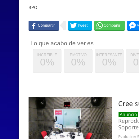
BPO
Lo que acabo de ver es..
INCREIBLE
EMOTIVO
INTERESANTE
DIV
0%
0%
0%