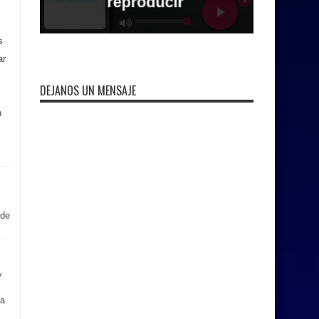
ar
DEJANOS UN MENSAJE
 de
y
la