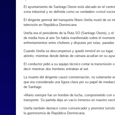
El ayuntamiento de Santiago Oeste está ubicado en el centro 
zona industrial y es definida como un verdadero «crisol socioc
El dirigente gremial del transporte Mario Ureña murió de un in
televisión en República Dominicana
Ureña era el presidente de la Ruta SO (Santiago Oeste), y el
de media hora al aire Se había manifestado sobre el momento 
enfrentamientos entre choferes y disputas por rutas, paradas
Cuando Ureña se descompensó y quedó inmóvil en su lugar, e
atónito, mientras desde detrás de cámara acudían en su ayu
El conductor pidió a su equipo técnico cortar la transmisión 
decir mientras dos hombres entraban al set.
La muerte del dirigente causó consternación, no solamente en
que era considerado una figura clave por su papel de mediació
de Santiago.
«Mario siempre fue un hombre de lucha, comprometido con su 
transporte. Su partida deja un vacío inmenso en nuestro sec
Ureña también destacó como comunicador y promotor turístic
la gastronomía de República Dominicana.