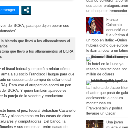
cuando volvieron a correr
dos autos protagonizaron
un choque estremecedor
Franco
Colapinto
tivos del BCRA, para que dejen operar sus
denunció qu
adornados”.
fue víctima 
un robo en Italia: «Quién
hubiera dicho que europ
le iban a robar a un latin
storia que llevó a los allanamientos al BCRA
os
Un hotel en la Luna ya
 y el fiscal federal y empezó a relatar cómo
reserva habitaciones por
 un arma a su socio Francisco Hauque para que
millón de dólares
ado un esquema de compra de dólar oficial
CRA). Para eso el arrepentido aportó un pen
La historia de Jacob Elor
ia del BCRA. Y quien también aparece es
el actor que pasó de gal
er la pareja de la vedette y conductora
adolescente a criatura
monstruosa en
Frankenstein y podría
ste lunes el juez federal Sebastián Casanello
llevarse un Oscar
BCRA y allanamientos en las casas de cinco
 celulares y computadoras. Del banco, la
Una joven
, Migueles y sus empresas, entre casas de
muerta y sei