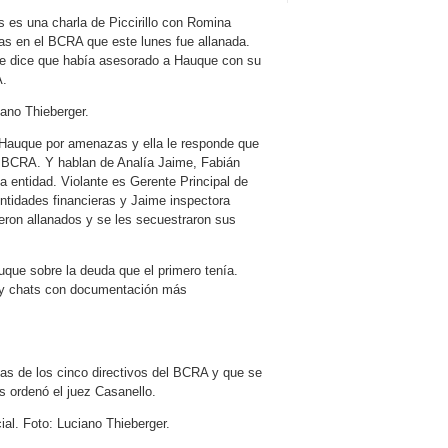
s es una charla de Piccirillo con Romina
as en el BCRA que este lunes fue allanada.
le dice que había asesorado a Hauque con su
A.
iano Thieberger.
a Hauque por amenazas y ella le responde que
el BCRA. Y hablan de Analía Jaime, Fabián
a entidad. Violante es Gerente Principal de
ntidades financieras y Jaime inspectora
eron allanados y se les secuestraron sus
uque sobre la deuda que el primero tenía.
 y chats con documentación más
ndas de los cinco directivos del BCRA y que se
s ordenó el juez Casanello.
cial. Foto: Luciano Thieberger.