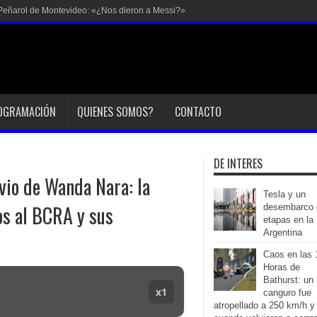
en Peñarol de Montevideo: «¿Nos dieron a Messi?»
OGRAMACIÓN
QUIENES SOMOS?
CONTACTO
DE INTERES
vio de Wanda Nara: la
Tesla y un
tos al BCRA y sus
desembarco 
etapas en la
Argentina
Caos en las 
Horas de
Bathurst: un
x1
canguro fue
atropellado a 250 km/h y