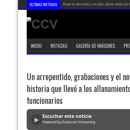
ULTIMAS NOTICIAS
River lo descartó y el pibe Jaime brilla 
INICIO
NOTICIAS
GALERÍA DE IMÁGENES
PR
Un arrepentido, grabaciones y el no
historia que llevó a los allanamien
funcionarios
Escuchar esta noticia
▶
Powered by Evolucion Streaming