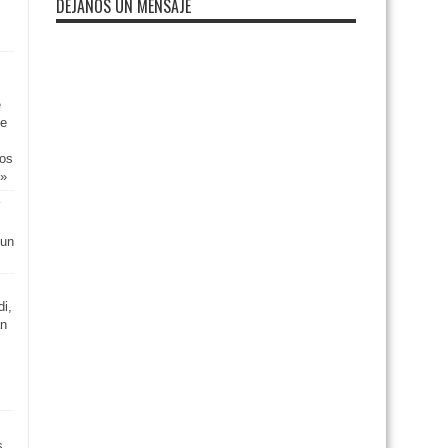
DEJANOS UN MENSAJE
e
de
eos
o»
 un
di,
án
s