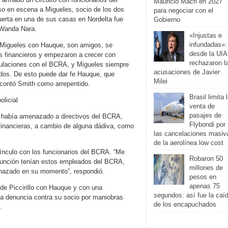
Mauricio Macri en 2027
uso en escena a Migueles, socio de los dos
para negociar con el
 puerta en una de sus casas en Nordelta fue
Gobierno
 Wanda Nara.
«Injustas e
infundadas»:
ne Migueles con Hauque, son amigos, se
desde la UIA
s financieros y empezaron a crecer con
rechazaron l
culaciones con el BCRA, y Migueles siempre
acusaciones de Javier
 dos. De esto puede dar fe Hauque, que
Milei
 contó Smith como arrepentido.
Brasil limita 
licial
venta de
pasajes de
e había amenazado a directivos del BCRA,
Flybondi por
 financieras, a cambio de alguna dádiva, como
las cancelaciones masiv
de la aerolínea low cost
 vínculo con los funcionarios del BCRA. “Me
Robaron 50
é función tenían estos empleados del BCRA,
millones de
enazado en su momento”, respondió.
pesos en
apenas 75
de Piccirillo con Hauque y con una
segundos: así fue la caí
a denuncia contra su socio por maniobras
de los encapuchados
.