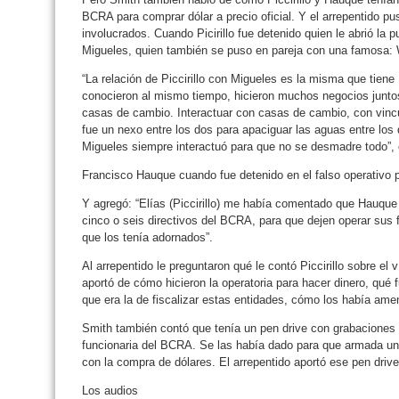
BCRA para comprar dólar a precio oficial. Y el arrepentido p
involucrados. Cuando Picirillo fue detenido quien le abrió la
Migueles, quien también se puso en pareja con una famosa:
“La relación de Piccirillo con Migueles es la misma que tie
conocieron al mismo tiempo, hicieron muchos negocios junto
casas de cambio. Interactuar con casas de cambio, con vin
fue un nexo entre los dos para apaciguar las aguas entre los
Migueles siempre interactuó para que no se desmadre todo”,
Francisco Hauque cuando fue detenido en el falso operativo po
Y agregó: “Elías (Piccirillo) me había comentado que Hauqu
cinco o seis directivos del BCRA, para que dejen operar sus
que los tenía adornados”.
Al arrepentido le preguntaron qué le contó Piccirillo sobre el
aportó de cómo hicieron la operatoria para hacer dinero, qu
que era la de fiscalizar estas entidades, cómo los había am
Smith también contó que tenía un pen drive con grabaciones 
funcionaria del BCRA. Se las había dado para que armada un
con la compra de dólares. El arrepentido aportó ese pen drive
Los audios