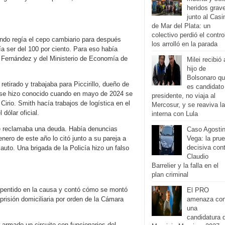
heridos grav
junto al Casi
de Mar del Plata: un
colectivo perdió el contro
ando regía el cepo cambiario para después
los arrolló en la parada
a ser del 100 por ciento. Para eso había
o Fernández y del Ministerio de Economía de
Milei recibió 
hijo de
Bolsonaro q
etirado y trabajaba para Piccirillo, dueño de
es candidato
e se hizo conocido cuando en mayo de 2024 se
presidente, no viaja al
irio. Smith hacía trabajos de logística en el
Mercosur, y se reaviva la
 dólar oficial.
interna con Lula
n le reclamaba una deuda. Había denuncias
Caso Agosti
nero de este año lo citó junto a su pareja a
Vega: la pru
decisiva con
auto. Una brigada de la Policía hizo un falso
Claudio
Barrelier y la falla en el
plan criminal
repentido en la causa y contó cómo se montó
El PRO
 prisión domiciliaria por orden de la Cámara
amenaza co
una
candidatura 
armado un circuito con funcionarios del