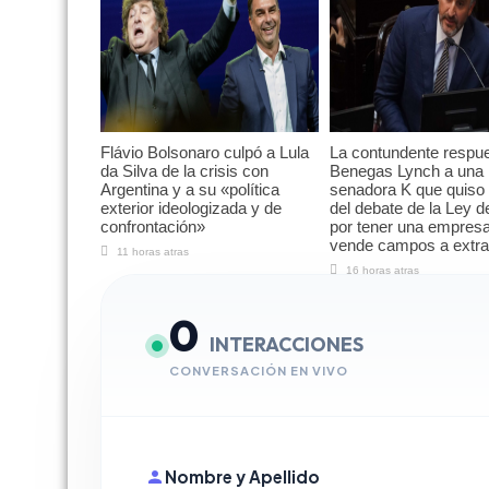
Flávio Bolsonaro culpó a Lula
La contundente respu
da Silva de la crisis con
Benegas Lynch a una
Argentina y a su «política
senadora K que quiso 
exterior ideologizada y de
del debate de la Ley d
confrontación»
por tener una empres
vende campos a extra
11 horas atras
16 horas atras
0
INTERACCIONES
CONVERSACIÓN EN VIVO
Nombre y Apellido