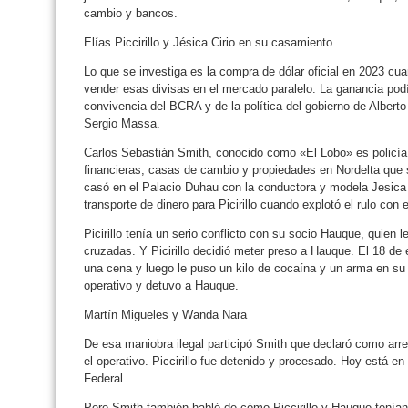
cambio y bancos.
Elías Piccirillo y Jésica Cirio en su casamiento
Lo que se investiga es la compra de dólar oficial en 2023 cu
vender esas divisas en el mercado paralelo. La ganancia podí
convivencia del BCRA y de la política del gobierno de Albert
Sergio Massa.
Carlos Sebastián Smith, conocido como «El Lobo» es policía r
financieras, casas de cambio y propiedades en Nordelta qu
casó en el Palacio Duhau con la conductora y modela Jesica C
transporte de dinero para Picirillo cuando explotó el rulo con el
Picirillo tenía un serio conflicto con su socio Hauque, quie
cruzadas. Y Picirillo decidió meter preso a Hauque. El 18 de e
una cena y luego le puso un kilo de cocaína y un arma en su 
operativo y detuvo a Hauque.
Martín Migueles y Wanda Nara
De esa maniobra ilegal participó Smith que declaró como ar
el operativo. Piccirillo fue detenido y procesado. Hoy está en
Federal.
Pero Smith también habló de cómo Piccirillo y Hauque tenían 