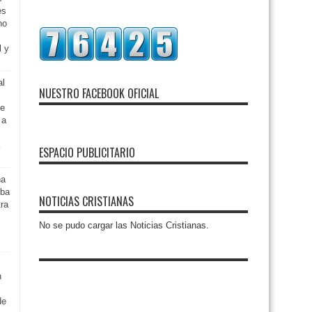
es
no
l y
al
NUESTRO FACEBOOK OFICIAL
ue
 a
ESPACIO PUBLICITARIO
na
eba
NOTICIAS CRISTIANAS
tra
No se pudo cargar las Noticias Cristianas.
n
de