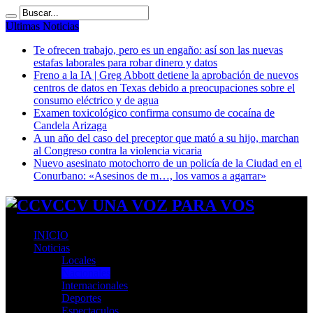
Ultimas Noticias
Te ofrecen trabajo, pero es un engaño: así son las nuevas
estafas laborales para robar dinero y datos
Freno a la IA | Greg Abbott detiene la aprobación de nuevos
centros de datos en Texas debido a preocupaciones sobre el
consumo eléctrico y de agua
Examen toxicológico confirma consumo de cocaína de
Candela Arizaga
A un año del caso del preceptor que mató a su hijo, marchan
al Congreso contra la violencia vicaria
Nuevo asesinato motochorro de un policía de la Ciudad en el
Conurbano: «Asesinos de m…, los vamos a agarrar»
CCV UNA VOZ PARA VOS
INICIO
Noticias
Locales
Nacionales
Internacionales
Deportes
Espectaculos