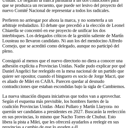
Unidas. Le negarán la marca partidaria a las dos coaliciones para
que se produzca un recuento, que puede ser lesivo del proyecto del
nuevo Comité Nacional de representar a todos los radicales.
Prefieren no arriesgar por ahora la marca, y no someterla a un
arbitraje resbaladizo. El debate que precedió a la elección de Leonel
Chiarella se concentró en ese proyecto de unificar los dos
interbloques. Los delegados críticos de la gestión saliente de Martín
Lousteau no llevaron candidato. Ni aun los del mendocino Alfredo
Cornejo, que se acreditó como delegado, aunque no participó del
pleno.
Consiguió al menos que el nuevo directorio no diera a conocer una
adhesión explícita a Provincias Unidas. Nadie pudo explicar por qué
Daniel Angelici fue reelegido en la mesa nacional de un partido que
quiere ser opositor, cuando el binguero es socio de Jorge Macri, que
es aliado de Milei en CABA. Parecen quedar al desnudo
contradicciones que estaban escondidas bajo la sigla de Cambiemos.
La nueva situación dispara iniciativas que todos van a aprovechar.
Según el esquema más previsible, los hombres fuertes de la
coalición Provincias Unidas -Maxi Pullaro y Martín Llaryora- no
querrán ser candidatos a presidentes en 2027. Buscarán la reelección
en sus provincias, lo mismo que Nacho Torres de Chubut. Esto
libera la pista a Milei, que les ofrecerá ayudarlos a reelegir en sus
provincias a cambio de que lo ayuden a él.