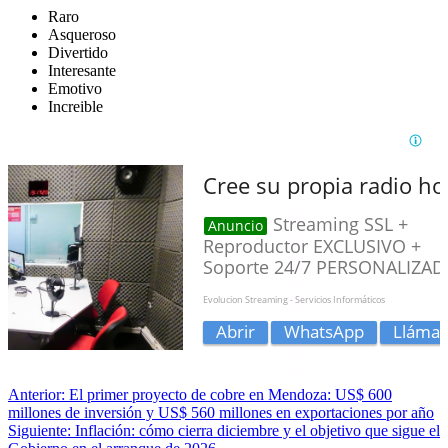
Raro
Asqueroso
Divertido
Interesante
Emotivo
Increible
Anterior:
El primer proyecto de cobre en Mendoza: US$ 600
millones de inversión y US$ 560 millones en exportaciones por año
Siguiente:
Inflación: cómo cierra diciembre y el objetivo que sigue el