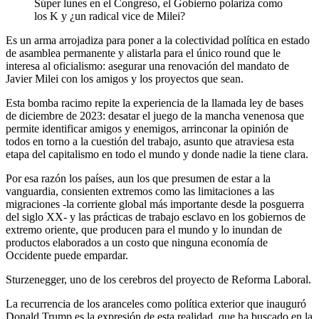
Súper lunes en el Congreso, el Gobierno polariza como
los K y ¿un radical vice de Milei?
Es un arma arrojadiza para poner a la colectividad política en estado
de asamblea permanente y alistarla para el único round que le
interesa al oficialismo: asegurar una renovación del mandato de
Javier Milei con los amigos y los proyectos que sean.
Esta bomba racimo repite la experiencia de la llamada ley de bases
de diciembre de 2023: desatar el juego de la mancha venenosa que
permite identificar amigos y enemigos, arrinconar la opinión de
todos en torno a la cuestión del trabajo, asunto que atraviesa esta
etapa del capitalismo en todo el mundo y donde nadie la tiene clara.
Por esa razón los países, aun los que presumen de estar a la
vanguardia, consienten extremos como las limitaciones a las
migraciones -la corriente global más importante desde la posguerra
del siglo XX- y las prácticas de trabajo esclavo en los gobiernos de
extremo oriente, que producen para el mundo y lo inundan de
productos elaborados a un costo que ninguna economía de
Occidente puede empardar.
Sturzenegger, uno de los cerebros del proyecto de Reforma Laboral.
La recurrencia de los aranceles como política exterior que inauguró
Donald Trump es la expresión de esta realidad, que ha buscado en la