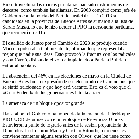
En su trayectoria las marcas partidarias han sido instrumentos de
descarte, como también las alianzas. En 2003 compitió como jefe de
Gobierno con la boleta del Partido Justicialista. En 2013 sus
candidatos en la provincia de Buenos Aires se sumaron a la lista de
Sergio Massa, lo que le hizo perder al PRO la personería partidaria,
que recuperó en 2015.
El estallido de Juntos por el Cambio de 2023 se produjo cuando
Macri impulsó al actual presidente, afirmando que representaba
mejor que nadie sus ideas. Esto provocó la fractura con los radicales
y con Carrió, disipando el voto e impidiendo a Patricia Bullrich
entrar al balotaje.
La abstención del 46% en las elecciones de mayo en la Ciudad de
Buenos Aires fue la expresión de ese electorado de Cambiemos que
se sintió traicionado y que hoy está vacante. Este es el voto que el
«Grito Federal» de los gobernadores intenta atraer.
La amenaza de un bloque opositor grande
Hasta ahora el Gobierno ha impedido la intención del interbloque
PRO-UCR de unirse con el interbloque de Provincias Unidas.
Estuvieron a punto de lograrlo antes de la sesión preparatoria de
Diputados. Lo frenaron Macri y Cristian Ritondo, a quienes les
conviene mantener alguna tensión con Olivos, que los tiene como