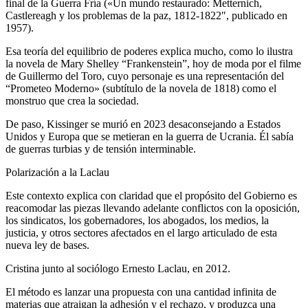
final de la Guerra Fría («Un mundo restaurado: Metternich,
Castlereagh y los problemas de la paz, 1812-1822″, publicado en
1957).
Esa teoría del equilibrio de poderes explica mucho, como lo ilustra
la novela de Mary Shelley “Frankenstein”, hoy de moda por el filme
de Guillermo del Toro, cuyo personaje es una representación del
“Prometeo Moderno» (subtítulo de la novela de 1818) como el
monstruo que crea la sociedad.
De paso, Kissinger se murió en 2023 desaconsejando a Estados
Unidos y Europa que se metieran en la guerra de Ucrania. Él sabía
de guerras turbias y de tensión interminable.
Polarización a la Laclau
Este contexto explica con claridad que el propósito del Gobierno es
reacomodar las piezas llevando adelante conflictos con la oposición,
los sindicatos, los gobernadores, los abogados, los medios, la
justicia, y otros sectores afectados en el largo articulado de esta
nueva ley de bases.
Cristina junto al sociólogo Ernesto Laclau, en 2012.
El método es lanzar una propuesta con una cantidad infinita de
materias que atraigan la adhesión y el rechazo, y produzca una