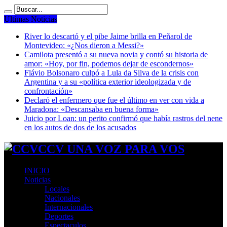
Ultimas Noticias
River lo descartó y el pibe Jaime brilla en Peñarol de
Montevideo: «¿Nos dieron a Messi?»
Camilota presentó a su nueva novia y contó su historia de
amor: «Hoy, por fin, podemos dejar de escondernos»
Flávio Bolsonaro culpó a Lula da Silva de la crisis con
Argentina y a su «política exterior ideologizada y de
confrontación»
Declaró el enfermero que fue el último en ver con vida a
Maradona: «Descansaba en buena forma»
Juicio por Loan: un perito confirmó que había rastros del nene
en los autos de dos de los acusados
CCV UNA VOZ PARA VOS
INICIO
Noticias
Locales
Nacionales
Internacionales
Deportes
Espectaculos