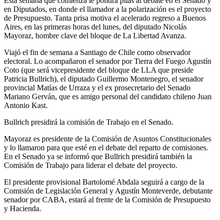
Esta semana que comienza le pondrá pilas al debate en el Senado y
en Diputados, en donde el llamador a la polarización es el proyecto
de Presupuesto. Tanta prisa motiva el acelerado regreso a Buenos
Aires, en las primeras horas del lunes, del diputado Nicolás
Mayoraz, hombre clave del bloque de La Libertad Avanza.
Viajó el fin de semana a Santiago de Chile como observador
electoral. Lo acompañaron el senador por Tierra del Fuego Agustín
Coto (que será vicepresidente del bloque de LLA que preside
Patricia Bullrich), el diputado Guillermo Montenegro, el senador
provincial Matías de Urraza y el ex prosecretario del Senado
Mariano Gerván, que es amigo personal del candidato chileno Juan
Antonio Kast.
Bullrich presidirá la comisión de Trabajo en el Senado.
Mayoraz es presidente de la Comisión de Asuntos Constitucionales
y lo llamaron para que esté en el debate del reparto de comisiones.
En el Senado ya se informó que Bullrich presidirá también la
Comisión de Trabajo para liderar el debate del proyecto.
El presidente provisional Bartolomé Abdala seguirá a cargo de la
Comisión de Legislación General y Agustín Monteverde, debutante
senador por CABA, estará al frente de la Comisión de Presupuesto
y Hacienda.