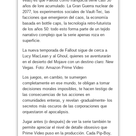
veas) es que Fallout como franquicia tiene casi 30
años de lore acumulado. La Gran Guerra nuclear de
2077, los experimentos sociales de Vault-Tec, las
facciones que emergieron del caos, la economía
basada en bottle caps, la tecnología retro-futurista
de los años 50: todo esto forma parte de un tejido
narrativo complejo que la serie apenas roza en
superficie.
La nueva temporada de Fallout sigue de cerca a
Lucy MacLean y al Ghoul, quienes se aventurarán
en el desierto del Mojave con un destino claro: New
Vegas. Foto: Amazon Prime Video
Los juegos, en cambio, te sumergen
completamente en ese mundo, te obligan a tomar
decisiones morales imposibles, te hacen testigo de
las consecuencias de tus acciones en
comunidades enteras, y revelan -gradualmente- los
secretos más oscuros de las corporaciones que
orquestaron el apocalipsis.
Jugar antes (o después) de ver la serie también te
permite apreciar el nivel de detalle obsesivo que
Prime Video puso en la producción. Cada Pip-Boy,