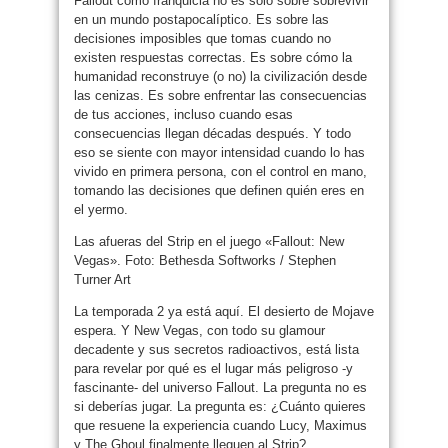
Fallout como franquicia no es solo sobre sobrevivir
en un mundo postapocalíptico. Es sobre las
decisiones imposibles que tomas cuando no
existen respuestas correctas. Es sobre cómo la
humanidad reconstruye (o no) la civilización desde
las cenizas. Es sobre enfrentar las consecuencias
de tus acciones, incluso cuando esas
consecuencias llegan décadas después. Y todo
eso se siente con mayor intensidad cuando lo has
vivido en primera persona, con el control en mano,
tomando las decisiones que definen quién eres en
el yermo.
Las afueras del Strip en el juego «Fallout: New
Vegas». Foto: Bethesda Softworks / Stephen
Turner Art
La temporada 2 ya está aquí. El desierto de Mojave
espera. Y New Vegas, con todo su glamour
decadente y sus secretos radioactivos, está lista
para revelar por qué es el lugar más peligroso -y
fascinante- del universo Fallout. La pregunta no es
si deberías jugar. La pregunta es: ¿Cuánto quieres
que resuene la experiencia cuando Lucy, Maximus
y The Ghoul finalmente lleguen al Strip?