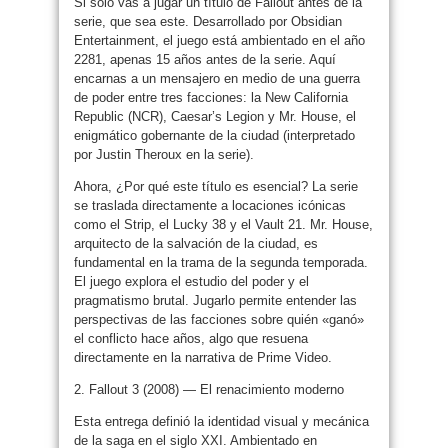
Si solo vas a jugar un título de Fallout antes de la
serie, que sea este. Desarrollado por Obsidian
Entertainment, el juego está ambientado en el año
2281, apenas 15 años antes de la serie. Aquí
encarnas a un mensajero en medio de una guerra
de poder entre tres facciones: la New California
Republic (NCR), Caesar’s Legion y Mr. House, el
enigmático gobernante de la ciudad (interpretado
por Justin Theroux en la serie).
Ahora, ¿Por qué este título es esencial? La serie
se traslada directamente a locaciones icónicas
como el Strip, el Lucky 38 y el Vault 21. Mr. House,
arquitecto de la salvación de la ciudad, es
fundamental en la trama de la segunda temporada.
El juego explora el estudio del poder y el
pragmatismo brutal. Jugarlo permite entender las
perspectivas de las facciones sobre quién «ganó»
el conflicto hace años, algo que resuena
directamente en la narrativa de Prime Video.
2. Fallout 3 (2008) — El renacimiento moderno
Esta entrega definió la identidad visual y mecánica
de la saga en el siglo XXI. Ambientado en