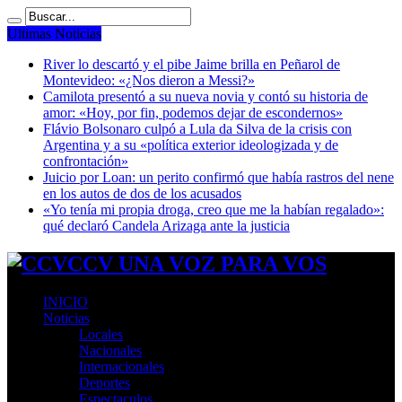
Ultimas Noticias
River lo descartó y el pibe Jaime brilla en Peñarol de
Montevideo: «¿Nos dieron a Messi?»
Camilota presentó a su nueva novia y contó su historia de
amor: «Hoy, por fin, podemos dejar de escondernos»
Flávio Bolsonaro culpó a Lula da Silva de la crisis con
Argentina y a su «política exterior ideologizada y de
confrontación»
Juicio por Loan: un perito confirmó que había rastros del nene
en los autos de dos de los acusados
«Yo tenía mi propia droga, creo que me la habían regalado»:
qué declaró Candela Arizaga ante la justicia
CCV UNA VOZ PARA VOS
INICIO
Noticias
Locales
Nacionales
Internacionales
Deportes
Espectaculos