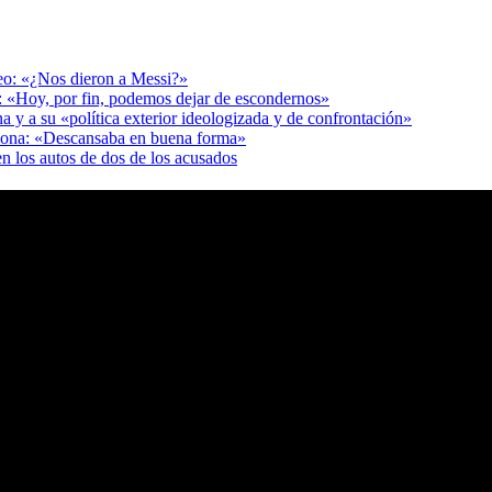
deo: «¿Nos dieron a Messi?»
r: «Hoy, por fin, podemos dejar de escondernos»
a y a su «política exterior ideologizada y de confrontación»
adona: «Descansaba en buena forma»
en los autos de dos de los acusados