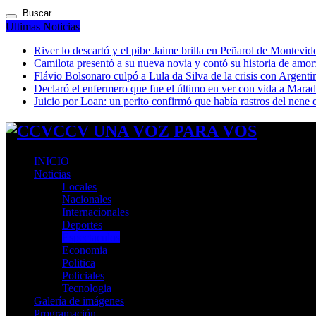
Ultimas Noticias
River lo descartó y el pibe Jaime brilla en Peñarol de Montevi
Camilota presentó a su nueva novia y contó su historia de amo
Flávio Bolsonaro culpó a Lula da Silva de la crisis con Argentin
Declaró el enfermero que fue el último en ver con vida a Mar
Juicio por Loan: un perito confirmó que había rastros del nene 
CCV UNA VOZ PARA VOS
INICIO
Noticias
Locales
Nacionales
Internacionales
Deportes
Espectaculos
Economia
Politica
Policiales
Tecnologia
Galería de imágenes
Programación