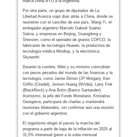
marca china BYD a la Argentina.
Por otra parte, un grupo de diputados de La
Libertad Avanza viajó días atrás a China, donde se
reunieron con el canciller de ese país, Wang Yi, el
embajador argentino Marcelo Gabriel Suárez
Salvia, y empresas en Beijing, Guangdong y
Shenzen, como el operador de granos COFCO, la
fabricante de tecnología Huawei, la productora de
tecnología médica Mindray, y la electrónica
Skyworth.
Durante la cumbre, Milei y su ministro coincidirán
con pesos pesados del mundo de las finanzas y la
tecnología, como Jamie Dimon (JP Morgan), Ken
Griffin (Citadel), Jensen Huang (NVidia), Larry Fink
(BlackRock) y Ana Botín (Banco Santander).
Asimismo, la jefa del Fondo Monetario, Kristalina
Georgieva, participará de charlas y mantendrá
reuniones bilaterales, sin confirmar aún una reunión
con el gobierno argentino.
El organismo elogió el jueves la marcha del
programa a partir de baja de la inflación en 2025 al
31,5% interanual (pese a la suba mensual