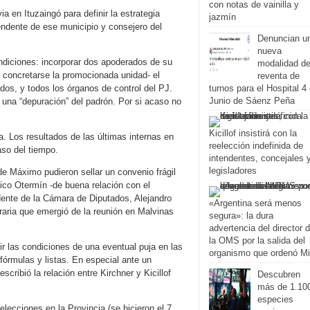
con notas de vainilla y
 en Ituzaingó para definir la estrategia
jazmín
tendente de ese municipio y consejero del
Denuncian u
nueva
ndiciones: incorporar dos apoderados de su
modalidad d
de concretarse la promocionada unidad- el
reventa de
dos, y todos los órganos de control del PJ.
turnos para el Hospital 4
Junio de Sáenz Peña
 una “depuración” del padrón. Por si acaso no
Kicillof insistirá con la
a. Los resultados de las últimas internas en
reelección indefinida de
aso del tiempo.
intendentes, concejales 
legisladores
de Máximo pudieron sellar un convenio frágil
ico Otermín -de buena relación con el
dente de la Cámara de Diputados, Alejandro
«Argentina será menos
raria que emergió de la reunión en Malvinas
segura»: la dura
advertencia del director 
la OMS por la salida del
ir las condiciones de una eventual puja en las
organismo que ordenó Mi
fórmulas y listas. En especial ante un
ribió la relación entre Kirchner y Kicillof
Descubren
más de 1.10
especies
lecciones en la Provincia (se hicieron el 7