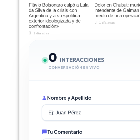
Flávio Bolsonaro culpó a Lula
Dolor en Chubut: muri
da Silva de la crisis con
intendente de Gaiman
Argentina y a su «política
medio de una operaci
exterior ideologizada y de
1 día atras
confrontación»
1 día atras
0
INTERACCIONES
CONVERSACIÓN EN VIVO
Nombre y Apellido
Tu Comentario