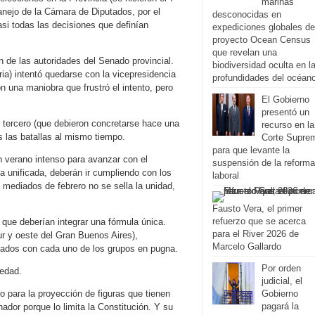
marinas
anejo de la Cámara de Diputados, por el
desconocidas en
si todas las decisiones que definían
expediciones globales de
proyecto Ocean Census
que revelan una
n de las autoridades del Senado provincial.
biodiversidad oculta en l
ia) intentó quedarse con la vicepresidencia
profundidades del océan
n una maniobra que frustró el intento, pero
El Gobierno
presentó un
 tercero (que debieron concretarse hace una
recurso en la
 las batallas al mismo tiempo.
Corte Supre
para que levante la
n verano intenso para avanzar con el
suspensión de la reforma
a unificada, deberán ir cumpliendo con los
laboral
 mediados de febrero no se sella la unidad,
Fausto Vera, el primer
refuerzo que se acerca
ue deberían integrar una fórmula única.
para el River 2026 de
r y oeste del Gran Buenos Aires),
Marcelo Gallardo
eados con cada uno de los grupos en pugna.
Por orden
iedad.
judicial, el
o para la proyección de figuras que tienen
Gobierno
pagará la
ador porque lo limita la Constitución. Y su