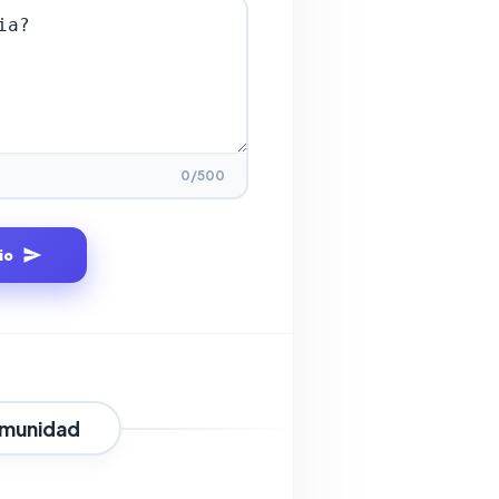
0
/500
io
omunidad