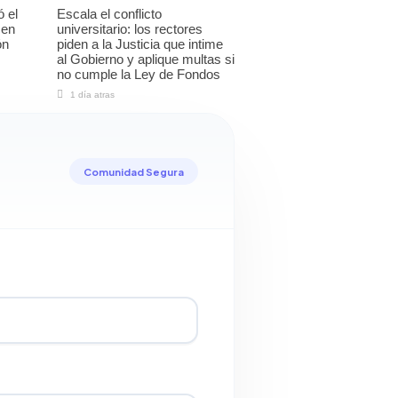
ó el
Escala el conflicto
 en
universitario: los rectores
ón
piden a la Justicia que intime
al Gobierno y aplique multas si
no cumple la Ley de Fondos
1 día atras
Comunidad Segura