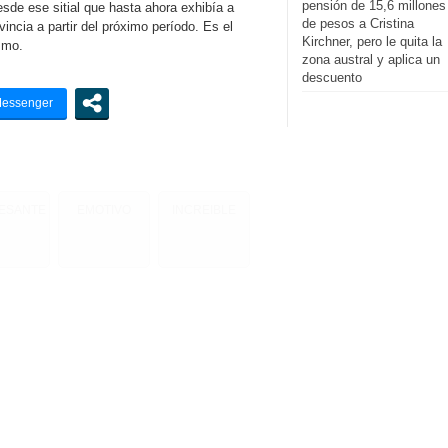
pensión de 15,6 millones
sde ese sitial que hasta ahora exhibía a
de pesos a Cristina
incia a partir del próximo período. Es el
Kirchner, pero le quita la
smo.
zona austral y aplica un
descuento
RESANTE
EMOTIVO
INCREIBLE