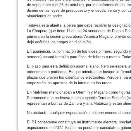
de septiembre y el 26 de octubre), por la conformación del m
diseño de las leyes de presupuesto y endeudamiento y por ca
situaciones de poder.
Todavía está abierta la pelea que debe resolver la designació
La Cámpora (que tiene 11 de los 24 senadores de Fuerza Patr
primera en la sesión preparatoria.Verónica Magario lo evitó co
dejó acéfalos los cargos en discusión.
En apariencia, la nominación de los vices primero, segundo y
semana) pasará también para fines de febrero o marzo. Todas
El plazo para esta definición asoma lejano. Pero se espera u
ordenamiento partidario. Es que mientras se busque la fórmul
plazos que prevén los calendarios electorales. Porque si para
empezarán los aprestos de la interna en las urnas.
En Malvinas mencionaban a Otermín y Magario como figuras q
Pertenecen a la poderosa e inexpugnable Tercera Sección (su
representan a Lomas de Zamora y a la Matanza y están alin
No obstante, cualquier especulación contiene exceso de ans
El PJ bonaerense constituye un instrumento electoral preciad
aspiraciones en 2027. Kicillof no podrá ser candidato a gobern