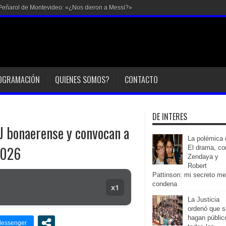
en Peñarol de Montevideo: «¿Nos dieron a Messi?»
OGRAMACIÓN
QUIENES SOMOS?
CONTACTO
DE INTERES
J bonaerense y convocan a
La polémica 
2026
El drama, co
Zendaya y
Robert
Pattinson: mi secreto me
condena
x1
La Justicia
ordenó que s
hagan públic