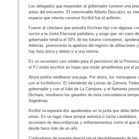
Los delegados que responden al gobernador tuvieron una previa
antes del encuentro. El interminable Alberto Descalzo, ex in
espacio que intenta construir Kicillof fue el anfitrión.
Fueron al cónclave que presidía Kirchner hijo con algunas co
sector a la Junta Electoral partidaria, y exigir que -en caso 
gobernador tendría el 50% de los futuros consejeros, apodera
Además, promoverán la apertura del registro de afiliaciones y
hay lista única y deben ir a una interna.
Es un escenario casi inédito para el peronismo de la Provinci
el PJ están escritos en hojas que están amarillentas por el p
Ahora podría reeditarse una puja. Por ahora, los mensajeros 
con el kicillofismo. El intendente de Lomas de Zamora, Feder
gobernador y con el líder de La Cámpora- y el flamante presi
Dichiara, resultaron los garantes de esta concordancia tempo
Argentinas.
Kicillof incorporará dos apoderados en la junta que debe defin
urnas. Es un lugar clave porque autoriza o tacha candidatos, 
escenario de desconfianzas y enfrentamientos como el que desc
desde hace más de un año.
Confrontaron de manera directa por el desdoblamiento de las e