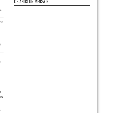
DEJANOS UN MENSAJE
e
a
as
l
n
a
tos
n