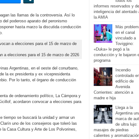
todos los
informes reservados y d
inteligencia del atentado 
gan las llamas de la controversia. Así lo
la AMIA
o del poderoso aparato del peronismo
posponer hasta marzo la discutida conducción
Más problem
en el canal
o.
vinculado a
Toviggino:
«Duka» le pegó a la
n a elecciones para el 15 de marzo de 2026
conducción y le bajaron e
programa
lvinas Argentinas, en el oeste del conurbano,
Incendio
o de la ex presidenta y ex vicepresidenta
controlado e
bio. Por lo tanto, el órgano de conducción
edificio de
Avenida
Corrientes: atención a
ienta de ordenamiento político, La Cámpora y
madre e hija
icillof, acordaron convocar a elecciones para
Llega a la
Argentina un
te tiempo se buscará la unidad y armar un
marca de au
 Clarín uno de los consejeros que toleró las
de ultra lujo:
e la Casa Cultura y Arte de Los Polvorines,
masajes de piedras
calientes y aromatizació