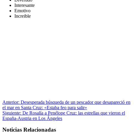
Interesante
Emotivo
Increible
Anterior:
Desesperada búsqueda de un pescador que desapareció en
el mar en Santa Cruz: «Estaba feo para salir»
Siguiente:
De Rosalía a Penélope Cruz: las estrellas que vieron el
España-Austria en Los Ángeles
Noticias Relacionadas