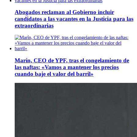
Abogados reclaman al Gobierno incluir
candidatos a las vacantes en la Justicia para las
extraordinarias
Marín, CEO de YPF, tras el congelamiento de
las naftas: «Vamos a mantener los precios
cuando baje el valor del barril»