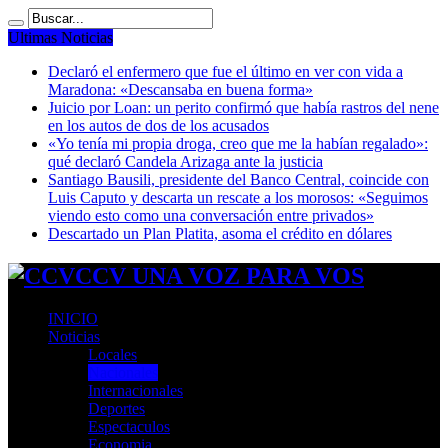
Ultimas Noticias
Declaró el enfermero que fue el último en ver con vida a
Maradona: «Descansaba en buena forma»
Juicio por Loan: un perito confirmó que había rastros del nene
en los autos de dos de los acusados
«Yo tenía mi propia droga, creo que me la habían regalado»:
qué declaró Candela Arizaga ante la justicia
Santiago Bausili, presidente del Banco Central, coincide con
Luis Caputo y descarta un rescate a los morosos: «Seguimos
viendo esto como una conversación entre privados»
Descartado un Plan Platita, asoma el crédito en dólares
CCV UNA VOZ PARA VOS
INICIO
Noticias
Locales
Nacionales
Internacionales
Deportes
Espectaculos
Economia