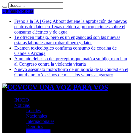
Ultimas Noticias
Freno a la IA | Greg Abbott detiene la aprobación de nuevos
centros de datos en Texas debido a preocupaciones sobre el
consumo eléctrico y de agua
Te ofrecen trabajo, pero es un engaño: así son las nuevas
estafas laborales para robar dinero y datos
Examen toxicológico confirma consumo de cocaína de
Candela Arizaga
A un año del caso del preceptor que mató a su hijo, marchan
al Congreso contra la violencia vicaria
Nuevo asesinato motochorro de un policía de la Ciudad en el
Conurbano: «Asesinos de m…, los vamos a agarrar»
CCV UNA VOZ PARA VOS
INICIO
Noticias
Locales
Nacionales
Internacionales
Deportes
Espectaculos