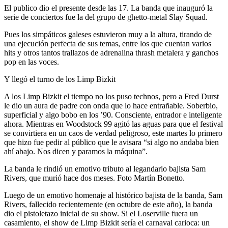
El publico dio el presente desde las 17. La banda que inauguró la
serie de conciertos fue la del grupo de ghetto-metal Slay Squad.
Pues los simpáticos galeses estuvieron muy a la altura, tirando de
una ejecución perfecta de sus temas, entre los que cuentan varios
hits y otros tantos trallazos de adrenalina thrash metalera y ganchos
pop en las voces.
Y llegó el turno de los Limp Bizkit
A los Limp Bizkit el tiempo no los puso technos, pero a Fred Durst
le dio un aura de padre con onda que lo hace entrañable. Soberbio,
superficial y algo bobo en los ’90. Consciente, entrador e inteligente
ahora. Mientras en Woodstock 99 agitó las aguas para que el festival
se convirtiera en un caos de verdad peligroso, este martes lo primero
que hizo fue pedir al público que le avisara “si algo no andaba bien
ahí abajo. Nos dicen y paramos la máquina”.
La banda le rindió un emotivo tributo al legandario bajista Sam
Rivers, que murió hace dos meses. Foto Martín Bonetto.
Luego de un emotivo homenaje al histórico bajista de la banda, Sam
Rivers, fallecido recientemente (en octubre de este año), la banda
dio el pistoletazo inicial de su show. Si el Loserville fuera un
casamiento, el show de Limp Bizkit sería el carnaval carioca: un