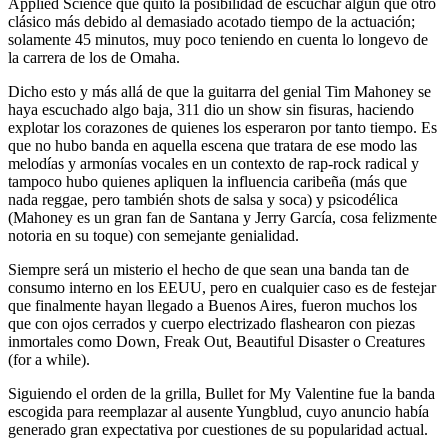
Applied Science que quitó la posibilidad de escuchar algún que otro
clásico más debido al demasiado acotado tiempo de la actuación;
solamente 45 minutos, muy poco teniendo en cuenta lo longevo de
la carrera de los de Omaha.
Dicho esto y más allá de que la guitarra del genial Tim Mahoney se
haya escuchado algo baja, 311 dio un show sin fisuras, haciendo
explotar los corazones de quienes los esperaron por tanto tiempo. Es
que no hubo banda en aquella escena que tratara de ese modo las
melodías y armonías vocales en un contexto de rap-rock radical y
tampoco hubo quienes apliquen la influencia caribeña (más que
nada reggae, pero también shots de salsa y soca) y psicodélica
(Mahoney es un gran fan de Santana y Jerry García, cosa felizmente
notoria en su toque) con semejante genialidad.
Siempre será un misterio el hecho de que sean una banda tan de
consumo interno en los EEUU, pero en cualquier caso es de festejar
que finalmente hayan llegado a Buenos Aires, fueron muchos los
que con ojos cerrados y cuerpo electrizado flashearon con piezas
inmortales como Down, Freak Out, Beautiful Disaster o Creatures
(for a while).
Siguiendo el orden de la grilla, Bullet for My Valentine fue la banda
escogida para reemplazar al ausente Yungblud, cuyo anuncio había
generado gran expectativa por cuestiones de su popularidad actual.