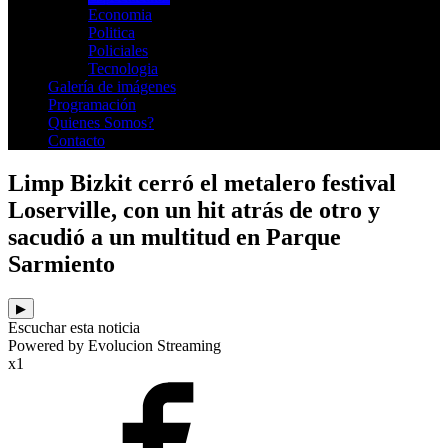
Economia
Politica
Policiales
Tecnologia
Galería de imágenes
Programación
Quienes Somos?
Contacto
Limp Bizkit cerró el metalero festival
Loserville, con un hit atrás de otro y
sacudió a un multitud en Parque
Sarmiento
▶
Escuchar esta noticia
Powered by Evolucion Streaming
x1