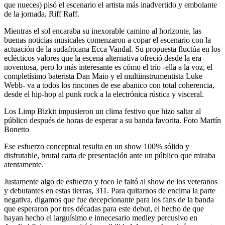
que nueces) pisó el escenario el artista más inadvertido y embolante
de la jornada, Riff Raff.
Mientras el sol encaraba su inexorable camino al horizonte, las
buenas noticias musicales comenzaron a copar el escenario con la
actuación de la sudafricana Ecca Vandal. Su propuesta fluctúa en los
eclécticos valores que la escena alternativa ofreció desde la era
noventosa, pero lo más interesante es cómo el trío -ella a la voz, el
completísimo baterista Dan Maio y el multiinstrumentista Luke
Webb- va a todos los rincones de ese abanico con total coherencia,
desde el hip-hop al punk rock a la electrónica rústica y visceral.
Los Limp Bizkit impusieron un clima festivo que hizo saltar al
público después de horas de esperar a su banda favorita. Foto Martín
Bonetto
Ese esfuerzo conceptual resulta en un show 100% sólido y
disfrutable, brutal carta de presentación ante un público que miraba
atentamente.
Justamente algo de esfuerzo y foco le faltó al show de los veteranos
y debutantes en estas tierras, 311. Para quitarnos de encima la parte
negativa, digamos que fue decepcionante para los fans de la banda
que esperaron por tres décadas para este debut, el hecho de que
hayan hecho el larguísimo e innecesario medley percusivo en