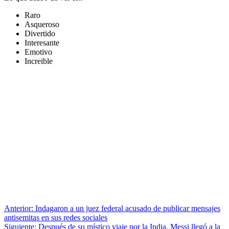
Raro
Asqueroso
Divertido
Interesante
Emotivo
Increible
Anterior:
Indagaron a un juez federal acusado de publicar mensajes
antisemitas en sus redes sociales
Siguiente:
Después de su místico viaje por la India, Messi llegó a la