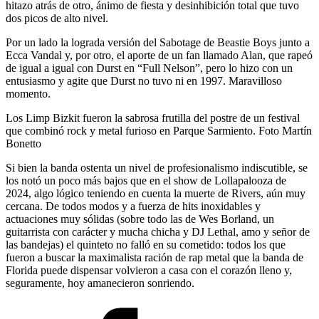
hitazo atrás de otro, ánimo de fiesta y desinhibición total que tuvo
dos picos de alto nivel.
Por un lado la lograda versión del Sabotage de Beastie Boys junto a
Ecca Vandal y, por otro, el aporte de un fan llamado Alan, que rapeó
de igual a igual con Durst en “Full Nelson”, pero lo hizo con un
entusiasmo y agite que Durst no tuvo ni en 1997. Maravilloso
momento.
Los Limp Bizkit fueron la sabrosa frutilla del postre de un festival
que combinó rock y metal furioso en Parque Sarmiento. Foto Martín
Bonetto
Si bien la banda ostenta un nivel de profesionalismo indiscutible, se
los notó un poco más bajos que en el show de Lollapalooza de
2024, algo lógico teniendo en cuenta la muerte de Rivers, aún muy
cercana. De todos modos y a fuerza de hits inoxidables y
actuaciones muy sólidas (sobre todo las de Wes Borland, un
guitarrista con carácter y mucha chicha y DJ Lethal, amo y señor de
las bandejas) el quinteto no falló en su cometido: todos los que
fueron a buscar la maximalista ración de rap metal que la banda de
Florida puede dispensar volvieron a casa con el corazón lleno y,
seguramente, hoy amanecieron sonriendo.