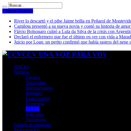
Ultimas Noticias
River lo descartó y el pibe Jaime brilla en Peñarol de Montevi
Camilota presentó a su nueva novia y contó su historia de amo
Flávio Bolsonaro culpó a Lula da Silva de la crisis con Argentin
Declaró el enfermero que fue el último en ver con vida a Mar
Juicio por Loan: un perito confirmó que había rastros del nene 
CCV UNA VOZ PARA VOS
INICIO
Noticias
Locales
Nacionales
Internacionales
Deportes
Espectaculos
Economia
Politica
Policiales
Tecnologia
Galería de imágenes
Programación