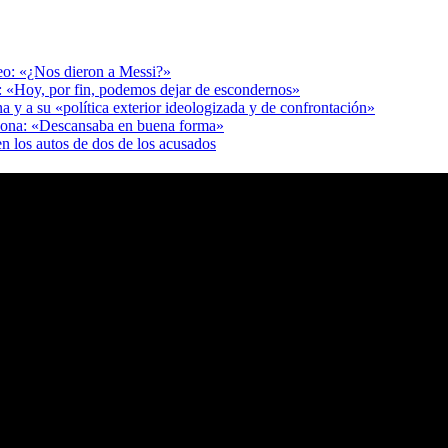
deo: «¿Nos dieron a Messi?»
r: «Hoy, por fin, podemos dejar de escondernos»
a y a su «política exterior ideologizada y de confrontación»
adona: «Descansaba en buena forma»
en los autos de dos de los acusados