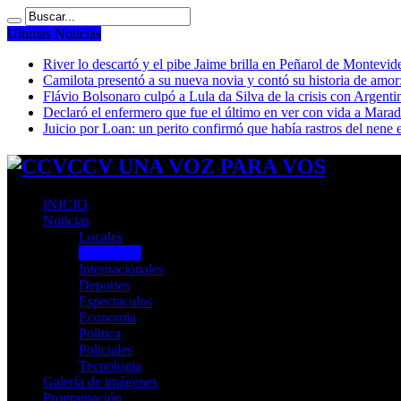
Ultimas Noticias
River lo descartó y el pibe Jaime brilla en Peñarol de Montevi
Camilota presentó a su nueva novia y contó su historia de amo
Flávio Bolsonaro culpó a Lula da Silva de la crisis con Argentin
Declaró el enfermero que fue el último en ver con vida a Mar
Juicio por Loan: un perito confirmó que había rastros del nene 
CCV UNA VOZ PARA VOS
INICIO
Noticias
Locales
Nacionales
Internacionales
Deportes
Espectaculos
Economia
Politica
Policiales
Tecnologia
Galería de imágenes
Programación