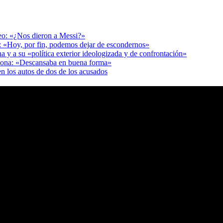
deo: «¿Nos dieron a Messi?»
r: «Hoy, por fin, podemos dejar de escondernos»
a y a su «política exterior ideologizada y de confrontación»
adona: «Descansaba en buena forma»
en los autos de dos de los acusados