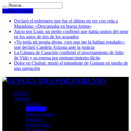
Ultimas Noticias
Declaró el enfermero que fue el último en ver con vida a
Maradona: «Descansaba en buena forma»
Juicio por Loan: un perito confirmó que había rastros del nene
en los autos de dos de los acusados
«Yo tenía mi propia droga, creo que me la habían regalado»:
qué declaró Candela Arizaga ante la justicia
La Cámara de Casación confirmó el procesamiento de Julio
de Vido y su esposa por enriquecimiento ilícito
Dolor en Chubut: murió el intendente de Gaiman en medio de
una operación
CCV UNA VOZ PARA VOS
INICIO
Noticias
Locales
Nacionales
Internacionales
Deportes
Espectaculos
Economia