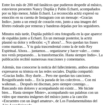
Entre los más de 200 mil fanáticos que pudieron despedir al músico,
estuvieron presentes Nancy Dupláa y Pablo Echarri, acompañados
por su hijo menor, Julián Echarri. La reconocida actriz expresó su
emoción en su cuenta de Instagram con un mensaje: «Gracias
Indio», junto a un emoji de corazón roto, junto a una imagen del
féretro rodeado por remeras y banderas dejadas por los seguidores.
Minutos más tarde, Dupláa publicó otra fotografía en la que aparece
de espaldas junto a Echarri. En un mensaje posterior, la actriz
plasmó su dolor y reflexión: «¿Y ahora?… Nos quedan tus frases
como mantras… Y tu guía trascendental como la de todo Rey
Espiritual. Ahora… juntarnos… organizarse y hacer valer… como
nos venís preparando… la transformación. Hasta siempre Indio». La
publicación recibió numerosas reacciones y comentarios.
Además, tras conocerse la noticia del fallecimiento, ambos artistas
expresaron su tristeza en las redes sociales. Dupláa compartió:
«Gracias Indio. Hoy duele… Pero me quedan tus canciones.
Resignificando todo… En la parada de los colectivos… Con mi
walkman… Después mi discman, pero siempre conmigo…
Bancando mis dolores y acompañando mi existir… Me hiciste
bien… Hasta siempre Mister», acompañando sus palabras con un
video que muestra imágenes del músico junto a la canción
«Encuentro con un ángel amateur», de Los Fundamentalistas del