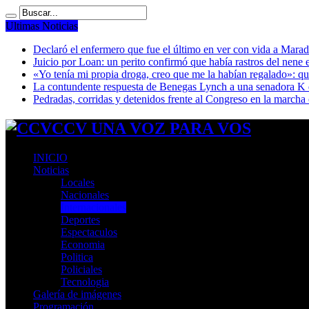
Ultimas Noticias
Declaró el enfermero que fue el último en ver con vida a Mar
Juicio por Loan: un perito confirmó que había rastros del nene 
«Yo tenía mi propia droga, creo que me la habían regalado»: qué
La contundente respuesta de Benegas Lynch a una senadora K qu
Pedradas, corridas y detenidos frente al Congreso en la marcha
CCV UNA VOZ PARA VOS
INICIO
Noticias
Locales
Nacionales
Internacionales
Deportes
Espectaculos
Economia
Politica
Policiales
Tecnologia
Galería de imágenes
Programación