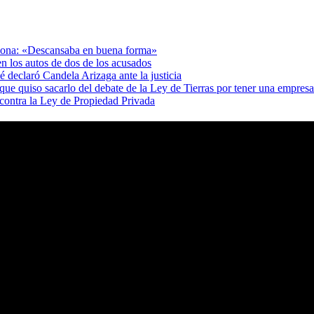
adona: «Descansaba en buena forma»
en los autos de dos de los acusados
 declaró Candela Arizaga ante la justicia
e quiso sacarlo del debate de la Ley de Tierras por tener una empres
 contra la Ley de Propiedad Privada