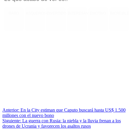
RARO
ASQUEROSO
DIVERTIDO
INTERESANTE
EMOTIVO
INCREIBLE
Anterior:
En la City estiman que Caputo buscará hasta US$ 1.500
millones con el nuevo bono
Siguiente:
La guerra con Rusia: la niebla y la lluvia frenan a los
drones de Ucrania y favorecen los asaltos rusos