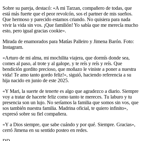
Sobre su pareja, destacó: «A mi Tarzan, compañero de todas, que
está más fuerte que el peor revolcón, sos el partner de mis sueños.
Que hermoso y parecido estamos criando. No quisiera para nada
vivir la vida sin vos. ¡Que familión! Yo sabía que me merecía mucho
esto, pero igual gracias cookie».
Mirada de enamorados para Matías Palleiro y Jimena Barón. Foto:
Instagram.
«Arturo de mi alma, mi mochilita viajera, que dormís donde sea,
comes al paso, al trote y al galope, y te reís y reís y reís. Que
bendición gordito precioso, que moñazo le viniste a poner a nuestra
vida! Te amo tanto gordo feliz!», siguió, haciendo referencia a su
hija nacido en junio de este 2025.
«Y Mari, la suerte de tenerte es algo que agradezco a diario. Siempre
voy a tratar de hacerte feliz como tanto te mereces. Tu laburo y tu
presencia son un lujo. No seríamos la familia que somos sin vos, que
sos también nuestra familia. Madrina oficial, te quiero infinito»,
expresó sobre su fiel compañera.
«Y a Dios siempre, que sabe cuándo y por qué. Siempre. Gracias»,
cerró Jimena en su sentido posteo en redes.
DD