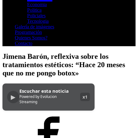
Economia
Politica
Policiales
Tecnologia
Galería de imágenes
Programación
Quienes Somos?
Contacto
Jimena Barón, reflexiva sobre los
tratamientos estéticos: “Hace 20 meses
que no me pongo botox»
Escuchar esta noticia
▶
Powered by Evolucion
x1
Streaming