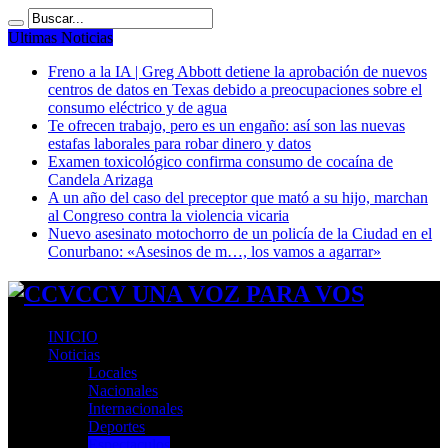
Ultimas Noticias
Freno a la IA | Greg Abbott detiene la aprobación de nuevos
centros de datos en Texas debido a preocupaciones sobre el
consumo eléctrico y de agua
Te ofrecen trabajo, pero es un engaño: así son las nuevas
estafas laborales para robar dinero y datos
Examen toxicológico confirma consumo de cocaína de
Candela Arizaga
A un año del caso del preceptor que mató a su hijo, marchan
al Congreso contra la violencia vicaria
Nuevo asesinato motochorro de un policía de la Ciudad en el
Conurbano: «Asesinos de m…, los vamos a agarrar»
CCV UNA VOZ PARA VOS
INICIO
Noticias
Locales
Nacionales
Internacionales
Deportes
Espectaculos