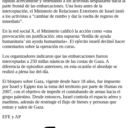
rápidas acercándose y ordenando a los activistas desplazarse hacia la
parte frontal de las embarcaciones. Una hora antes de la
interceptación, el Ministerio de Relaciones Exteriores de Israel instó
a los activistas a “cambiar de rumbo y dar la vuelta de regreso de
inmediato”.
En la red social X, el Ministerio calificó la acción como «una
provocación sin justificación: otra supuesta ‘flotilla de ayuda
humanitaria’ sin ayuda humanitaria». El ejército israelí declinó hacer
comentarios sobre la operación en curso.
Los organizadores indicaron que las embarcaciones fueron
interceptadas a 250 millas náuticas de las costas de Gaza. A
diferencia de episodios anteriores, en esta ocasión el abordaje se
realizó a plena luz del día.
El bloqueo sobre Gaza, vigente desde hace 18 años, fue impuesto
por Israel y Egipto tras la toma del territorio por parte de Hamas en
2007, con el objetivo de impedir el contrabando de armas hacia el
grupo palestino. Desde entonces, Israel controla el espacio aéreo y
marítimo, además de restringir el flujo de bienes y personas que
entran y salen de Gaza.
EFE y AP