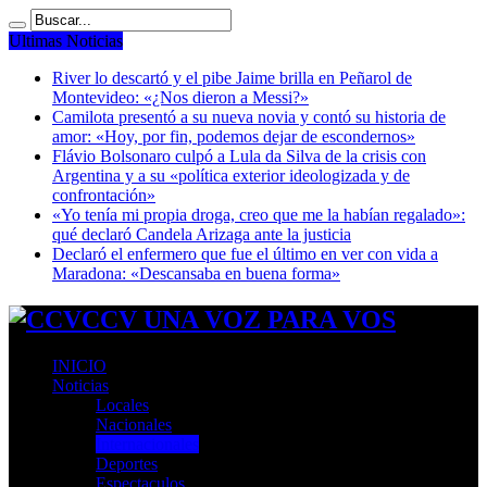
Ultimas Noticias
River lo descartó y el pibe Jaime brilla en Peñarol de
Montevideo: «¿Nos dieron a Messi?»
Camilota presentó a su nueva novia y contó su historia de
amor: «Hoy, por fin, podemos dejar de escondernos»
Flávio Bolsonaro culpó a Lula da Silva de la crisis con
Argentina y a su «política exterior ideologizada y de
confrontación»
«Yo tenía mi propia droga, creo que me la habían regalado»:
qué declaró Candela Arizaga ante la justicia
Declaró el enfermero que fue el último en ver con vida a
Maradona: «Descansaba en buena forma»
CCV UNA VOZ PARA VOS
INICIO
Noticias
Locales
Nacionales
Internacionales
Deportes
Espectaculos