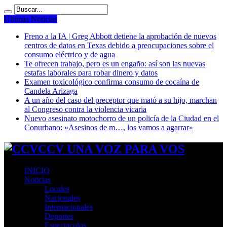
Ultimas Noticias
Freno a la IA | Greg Abbott detiene la aprobación de nuevos
centros de datos en Texas debido a preocupaciones sobre el
consumo eléctrico y de agua
Te ofrecen trabajo, pero es un engaño: así son las nuevas
estafas laborales para robar dinero y datos
Examen toxicológico confirma consumo de cocaína de
Candela Arizaga
A un año del caso del preceptor que mató a su hijo, marchan
al Congreso contra la violencia vicaria
Nuevo asesinato motochorro de un policía de la Ciudad en el
Conurbano: «Asesinos de m…, los vamos a agarrar»
CCV UNA VOZ PARA VOS
INICIO
Noticias
Locales
Nacionales
Internacionales
Deportes
Espectaculos