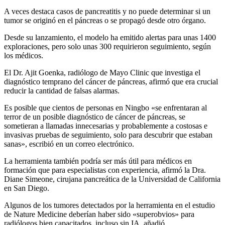
A veces destaca casos de pancreatitis y no puede determinar si un
tumor se originó en el páncreas o se propagó desde otro órgano.
Desde su lanzamiento, el modelo ha emitido alertas para unas 1400
exploraciones, pero solo unas 300 requirieron seguimiento, según
los médicos.
El Dr. Ajit Goenka, radiólogo de Mayo Clinic que investiga el
diagnóstico temprano del cáncer de páncreas, afirmó que era crucial
reducir la cantidad de falsas alarmas.
Es posible que cientos de personas en Ningbo «se enfrentaran al
terror de un posible diagnóstico de cáncer de páncreas, se
sometieran a llamadas innecesarias y probablemente a costosas e
invasivas pruebas de seguimiento, solo para descubrir que estaban
sanas», escribió en un correo electrónico.
La herramienta también podría ser más útil para médicos en
formación que para especialistas con experiencia, afirmó la Dra.
Diane Simeone, cirujana pancreática de la Universidad de California
en San Diego.
Algunos de los tumores detectados por la herramienta en el estudio
de Nature Medicine deberían haber sido «superobvios» para
radiólogos bien capacitados, incluso sin IA, añadió.