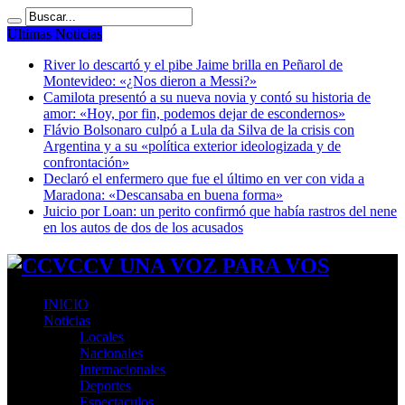
Ultimas Noticias
River lo descartó y el pibe Jaime brilla en Peñarol de
Montevideo: «¿Nos dieron a Messi?»
Camilota presentó a su nueva novia y contó su historia de
amor: «Hoy, por fin, podemos dejar de escondernos»
Flávio Bolsonaro culpó a Lula da Silva de la crisis con
Argentina y a su «política exterior ideologizada y de
confrontación»
Declaró el enfermero que fue el último en ver con vida a
Maradona: «Descansaba en buena forma»
Juicio por Loan: un perito confirmó que había rastros del nene
en los autos de dos de los acusados
CCV UNA VOZ PARA VOS
INICIO
Noticias
Locales
Nacionales
Internacionales
Deportes
Espectaculos