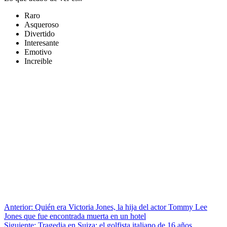
Raro
Asqueroso
Divertido
Interesante
Emotivo
Increible
Anterior:
Quién era Victoria Jones, la hija del actor Tommy Lee
Jones que fue encontrada muerta en un hotel
Siguiente:
Tragedia en Suiza: el golfista italiano de 16 años