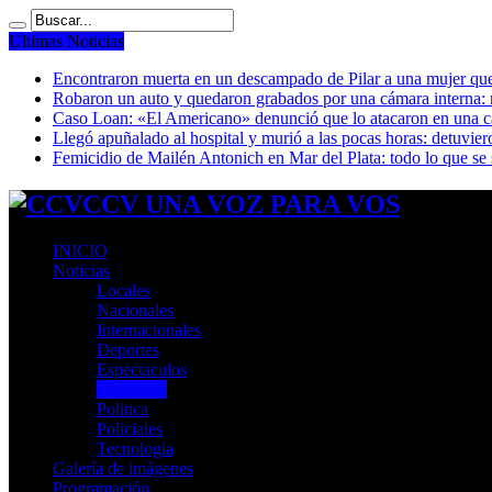
Ultimas Noticias
Encontraron muerta en un descampado de Pilar a una mujer que 
Robaron un auto y quedaron grabados por una cámara interna: 
Caso Loan: «El Americano» denunció que lo atacaron en una cá
Llegó apuñalado al hospital y murió a las pocas horas: detuvier
Femicidio de Mailén Antonich en Mar del Plata: todo lo que se 
CCV UNA VOZ PARA VOS
INICIO
Noticias
Locales
Nacionales
Internacionales
Deportes
Espectaculos
Economia
Politica
Policiales
Tecnologia
Galería de imágenes
Programación