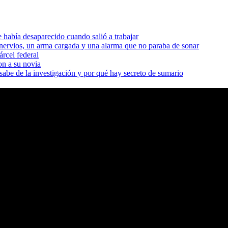
había desaparecido cuando salió a trabajar
nervios, un arma cargada y una alarma que no paraba de sonar
rcel federal
on a su novia
sabe de la investigación y por qué hay secreto de sumario