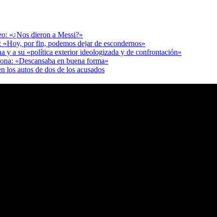
deo: «¿Nos dieron a Messi?»
r: «Hoy, por fin, podemos dejar de escondernos»
a y a su «política exterior ideologizada y de confrontación»
adona: «Descansaba en buena forma»
en los autos de dos de los acusados