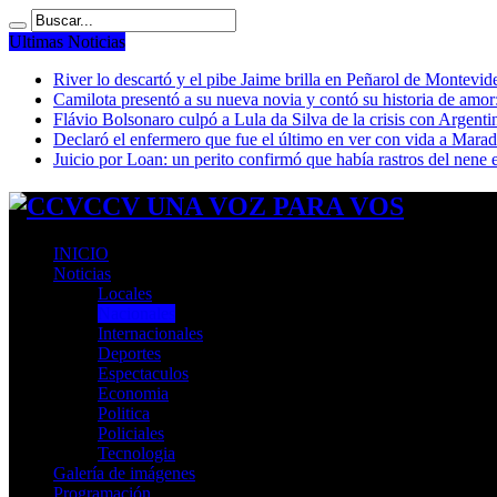
Ultimas Noticias
River lo descartó y el pibe Jaime brilla en Peñarol de Montevi
Camilota presentó a su nueva novia y contó su historia de amo
Flávio Bolsonaro culpó a Lula da Silva de la crisis con Argentin
Declaró el enfermero que fue el último en ver con vida a Mar
Juicio por Loan: un perito confirmó que había rastros del nene 
CCV UNA VOZ PARA VOS
INICIO
Noticias
Locales
Nacionales
Internacionales
Deportes
Espectaculos
Economia
Politica
Policiales
Tecnologia
Galería de imágenes
Programación