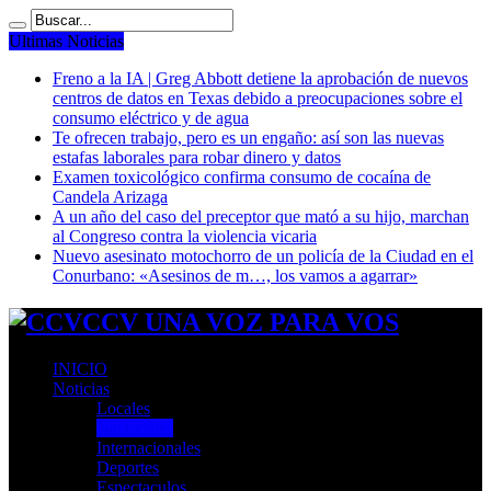
Ultimas Noticias
Freno a la IA | Greg Abbott detiene la aprobación de nuevos
centros de datos en Texas debido a preocupaciones sobre el
consumo eléctrico y de agua
Te ofrecen trabajo, pero es un engaño: así son las nuevas
estafas laborales para robar dinero y datos
Examen toxicológico confirma consumo de cocaína de
Candela Arizaga
A un año del caso del preceptor que mató a su hijo, marchan
al Congreso contra la violencia vicaria
Nuevo asesinato motochorro de un policía de la Ciudad en el
Conurbano: «Asesinos de m…, los vamos a agarrar»
CCV UNA VOZ PARA VOS
INICIO
Noticias
Locales
Nacionales
Internacionales
Deportes
Espectaculos