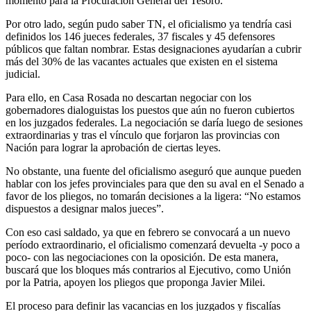
momento para la Procuración General del Tesoro.
Por otro lado, según pudo saber TN, el oficialismo ya tendría casi
definidos los 146 jueces federales, 37 fiscales y 45 defensores
públicos que faltan nombrar. Estas designaciones ayudarían a cubrir
más del 30% de las vacantes actuales que existen en el sistema
judicial.
Para ello, en Casa Rosada no descartan negociar con los
gobernadores dialoguistas los puestos que aún no fueron cubiertos
en los juzgados federales. La negociación se daría luego de sesiones
extraordinarias y tras el vínculo que forjaron las provincias con
Nación para lograr la aprobación de ciertas leyes.
No obstante, una fuente del oficialismo aseguró que aunque pueden
hablar con los jefes provinciales para que den su aval en el Senado a
favor de los pliegos, no tomarán decisiones a la ligera: “No estamos
dispuestos a designar malos jueces”.
Con eso casi saldado, ya que en febrero se convocará a un nuevo
período extraordinario, el oficialismo comenzará devuelta -y poco a
poco- con las negociaciones con la oposición. De esta manera,
buscará que los bloques más contrarios al Ejecutivo, como Unión
por la Patria, apoyen los pliegos que proponga Javier Milei.
El proceso para definir las vacancias en los juzgados y fiscalías