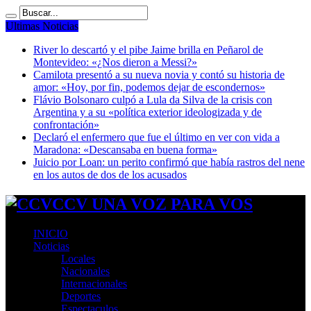
Ultimas Noticias
River lo descartó y el pibe Jaime brilla en Peñarol de
Montevideo: «¿Nos dieron a Messi?»
Camilota presentó a su nueva novia y contó su historia de
amor: «Hoy, por fin, podemos dejar de escondernos»
Flávio Bolsonaro culpó a Lula da Silva de la crisis con
Argentina y a su «política exterior ideologizada y de
confrontación»
Declaró el enfermero que fue el último en ver con vida a
Maradona: «Descansaba en buena forma»
Juicio por Loan: un perito confirmó que había rastros del nene
en los autos de dos de los acusados
CCV UNA VOZ PARA VOS
INICIO
Noticias
Locales
Nacionales
Internacionales
Deportes
Espectaculos