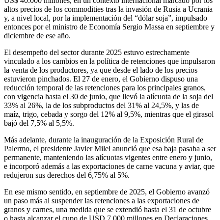
US$ 40.000 millones, en un contexto internacional marcado por los
altos precios de los commodities tras la invasión de Rusia a Ucrania
y, a nivel local, por la implementación del “dólar soja”, impulsado
entonces por el ministro de Economía Sergio Massa en septiembre y
diciembre de ese año.
El desempeño del sector durante 2025 estuvo estrechamente
vinculado a los cambios en la política de retenciones que impulsaron
la venta de los productores, ya que desde el lado de los precios
estuvieron pinchados. El 27 de enero, el Gobierno dispuso una
reducción temporal de las retenciones para los principales granos,
con vigencia hasta el 30 de junio, que llevó la alícuota de la soja del
33% al 26%, la de los subproductos del 31% al 24,5%, y las de
maíz, trigo, cebada y sorgo del 12% al 9,5%, mientras que el girasol
bajó del 7,5% al 5,5%.
Más adelante, durante la inauguración de la Exposición Rural de
Palermo, el presidente Javier Milei anunció que esa baja pasaba a ser
permanente, manteniendo las alícuotas vigentes entre enero y junio,
e incorporó además a las exportaciones de carne vacuna y aviar, que
redujeron sus derechos del 6,75% al 5%.
En ese mismo sentido, en septiembre de 2025, el Gobierno avanzó
un paso más al suspender las retenciones a las exportaciones de
granos y carnes, una medida que se extendió hasta el 31 de octubre
o hasta alcanzar el cupo de USD 7.000 millones en Declaraciones