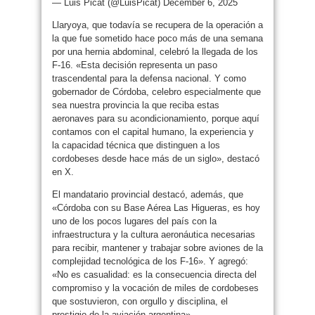
— Luis Picat (@LuisPicat) December 6, 2025
Llaryoya, que todavía se recupera de la operación a
la que fue sometido hace poco más de una semana
por una hernia abdominal, celebró la llegada de los
F-16. «Esta decisión representa un paso
trascendental para la defensa nacional. Y como
gobernador de Córdoba, celebro especialmente que
sea nuestra provincia la que reciba estas
aeronaves para su acondicionamiento, porque aquí
contamos con el capital humano, la experiencia y
la capacidad técnica que distinguen a los
cordobeses desde hace más de un siglo», destacó
en X.
El mandatario provincial destacó, además, que
«Córdoba con su Base Aérea Las Higueras, es hoy
uno de los pocos lugares del país con la
infraestructura y la cultura aeronáutica necesarias
para recibir, mantener y trabajar sobre aviones de la
complejidad tecnológica de los F-16». Y agregó:
«No es casualidad: es la consecuencia directa del
compromiso y la vocación de miles de cordobeses
que sostuvieron, con orgullo y disciplina, el
prestigio de la aviación argentina».