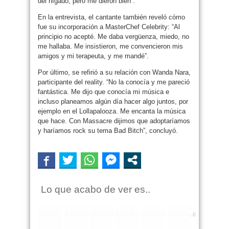
del hígado, pero me dieron bien”.
En la entrevista, el cantante también reveló cómo
fue su incorporación a MasterChef Celebrity: “Al
principio no acepté. Me daba vergüenza, miedo, no
me hallaba. Me insistieron, me convencieron mis
amigos y mi terapeuta, y me mandé”.
Por último, se refirió a su relación con Wanda Nara,
participante del reality. “No la conocía y me pareció
fantástica. Me dijo que conocía mi música e
incluso planeamos algún día hacer algo juntos, por
ejemplo en el Lollapalooza. Me encanta la música
que hace. Con Massacre dijimos que adoptaríamos
y haríamos rock su tema Bad Bitch”, concluyó.
Lo que acabo de ver es..
RARO
ASQUEROSO
DIVERTIDO
INTERESANTE
EMOTIVO
INCREIBLE