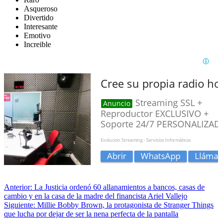
Asqueroso
Divertido
Interesante
Emotivo
Increible
Anterior:
La Justicia ordenó 60 allanamientos a bancos, casas de
cambio y en la casa de la madre del financista Ariel Vallejo
Siguiente:
Millie Bobby Brown, la protagonista de Stranger Things
que lucha por dejar de ser la nena perfecta de la pantalla