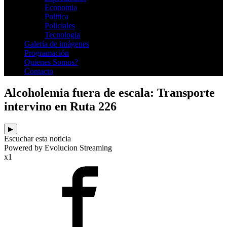
Economia
Politica
Policiales
Tecnologia
Galería de imágenes
Programación
Quienes Somos?
Contacto
Alcoholemia fuera de escala: Transporte
intervino en Ruta 226
▶
Escuchar esta noticia
Powered by Evolucion Streaming
x1