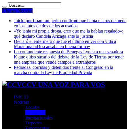
Ultimas Noticias
Juicio por Loan: un perito confirmó que había rastros del nene
en los autos de dos de los acusados
«Yo tenía mi propia droga, creo que me la habían regalado»:
qué declaró Candela Arizaga ante la justicia
Declaró el enfermero que fue el último en ver con vida a
Maradona: «Descansaba en buena forma»
La contundente respuesta de Benegas Lynch a una senadora
K que quiso sacarlo del debate de la Ley de Tierras por tener
una empresa que vende campos a extranjeros
Pedradas, corridas y detenidos frente al Congreso en la
marcha contra la Ley de Propiedad Privada
CCV UNA VOZ PARA VOS
INICIO
Noticias
Locales
Nacionales
Internacionales
Deportes
Espectaculos