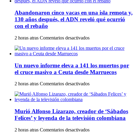
al
embajador
Abandonaron cinco vacas en una isla remota y,
francés
por
130 años después, el ADN reveló qué ocurrió
las
con el rebaño
críticas
de
en
2 horas atras
Comentarios desactivados
París
Abandonaron
a
cinco
Washington
vacas
en
en
la
Un nuevo informe eleva a 141 los muertos por
una
ONU
isla
el cruce masivo a Ceuta desde Marruecos
remota
y,
en
2 horas atras
Comentarios desactivados
130
Un
años
nuevo
después,
informe
el
eleva
ADN
Murió Alfonso Lizarazo, creador de ‘Sábados
a
reveló
141
Felices’ y leyenda de la televisión colombiana
qué
los
ocurrió
muertos
en
2 horas atras
Comentarios desactivados
con
por
Murió
el