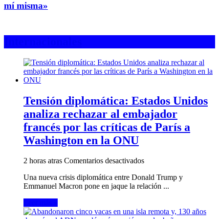
mí misma»
Internacionales
Tensión diplomática: Estados Unidos
analiza rechazar al embajador
francés por las críticas de París a
Washington en la ONU
en
2 horas atras
Comentarios desactivados
Tensión
Una nueva crisis diplomática entre Donald Trump y
diplomática:
Emmanuel Macron pone en jaque la relación ...
Estados
Unidos
Leer más »
analiza
rechazar