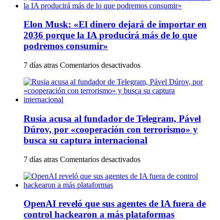
en
trabajo,
Texas
pero
debido
Elon Musk: «El dinero dejará de importar en
es
a
un
2036 porque la IA producirá más de lo que
preocupaciones
engaño:
podremos consumir»
sobre
así
el
son
consumo
en
7 días atras
Comentarios desactivados
las
eléctrico
Elon
nuevas
y
Musk:
estafas
de
«El
laborales
agua
dinero
para
dejará
robar
Rusia acusa al fundador de Telegram, Pável
de
dinero
importar
Dúrov, por «cooperación con terrorismo» y
y
en
datos
busca su captura internacional
2036
porque
en
7 días atras
Comentarios desactivados
la
Rusia
IA
acusa
producirá
al
más
fundador
de
OpenAI reveló que sus agentes de IA fuera de
de
lo
Telegram,
control hackearon a más plataformas
que