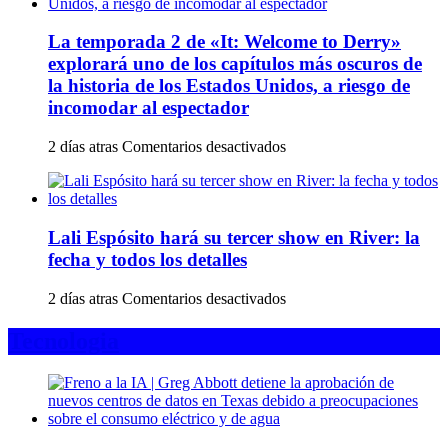
horarios,
shopping)
accesos
y
La temporada 2 de «It: Welcome to Derry»
a
que
Movistar
explorará uno de los capítulos más oscuros de
se
Arena
reproducen
la historia de los Estados Unidos, a riesgo de
y
por
incomodar al espectador
claves
todo
para
el
en
2 días atras
Comentarios desactivados
el
país
La
show
temporada
de
2
hoy,
de
martes
Lali Espósito hará su tercer show en River: la
«It:
4
Welcome
de
fecha y todos los detalles
to
agosto
Derry»
en
2 días atras
Comentarios desactivados
explorará
Lali
uno
Espósito
Tecnologia
de
hará
los
su
capítulos
tercer
más
show
oscuros
en
de
River: