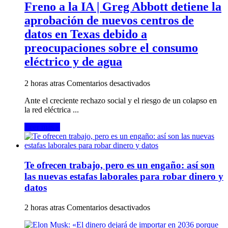
la
Freno a la IA | Greg Abbott detiene la
la
historia
fecha
aprobación de nuevos centros de
de
y
los
datos en Texas debido a
todos
Estados
los
preocupaciones sobre el consumo
Unidos,
detalles
a
eléctrico y de agua
riesgo
de
en
2 horas atras
Comentarios desactivados
incomodar
Freno
al
Ante el creciente rechazo social y el riesgo de un colapso en
a
espectador
la red eléctrica ...
la
IA
Leer más »
|
Greg
Abbott
detiene
Te ofrecen trabajo, pero es un engaño: así son
la
aprobación
las nuevas estafas laborales para robar dinero y
de
datos
nuevos
centros
en
2 horas atras
Comentarios desactivados
de
Te
datos
ofrecen