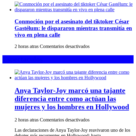
el
Alfonso
rebaño
cruce
Lizarazo,
masivo
creador
a
Conmoción por el asesinato del tiktoker César
de
Ceuta
‘Sábados
Gastélum: le dispararon mientras transmitía en
desde
Felices’
vivo en plena calle
Marruecos
y
leyenda
en
2 horas atras
Comentarios desactivados
de
Conmoción
la
por
Espectaculos
televisión
el
colombiana
asesinato
del
tiktoker
César
Anya Taylor-Joy marcó una tajante
Gastélum:
le
diferencia entre como actúan las
dispararon
mujeres y los hombres en Hollywood
mientras
transmitía
en
en
2 horas atras
Comentarios desactivados
vivo
Anya
en
Las declaraciones de Anya Taylor-Joy reavivaron uno de los
Taylor-
plena
debates más recurrentes en Hollywood: hasta ...
Joy