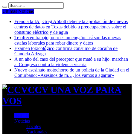
Ultimas Noticias
Freno a la IA | Greg Abbott detiene la aprobación de nuevos
centros de datos en Texas debido a preocupaciones sobre el
consumo eléctrico y de agua
Te ofrecen trabajo, pero es un engaño: así son las nuevas
estafas laborales para robar dinero y datos
Examen toxicológico confirma consumo de cocaína de
Candela Arizaga
A un año del caso del preceptor que mató a su hijo, marchan
al Congreso contra la violencia vicaria
Nuevo asesinato motochorro de un policía de la Ciudad en el
Conurbano: «Asesinos de m…, los vamos a agarrar»
CCV UNA VOZ PARA
VOS
INICIO
Noticias
Locales
Nacionales