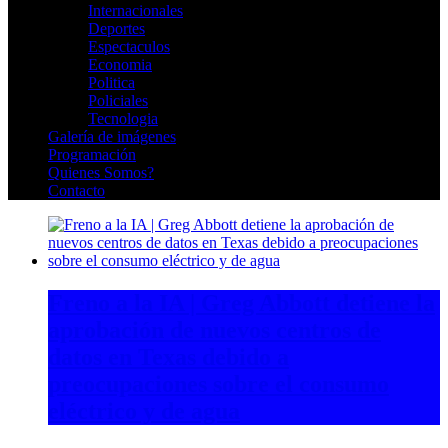
Internacionales
Deportes
Espectaculos
Economia
Politica
Policiales
Tecnologia
Galería de imágenes
Programación
Quienes Somos?
Contacto
Freno a la IA | Greg Abbott detiene la
aprobación de nuevos centros de
datos en Texas debido a
preocupaciones sobre el consumo
eléctrico y de agua