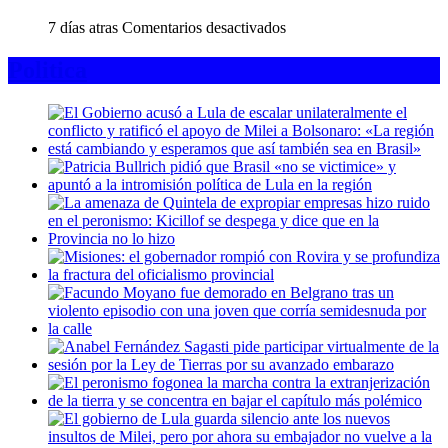
Pável
podremos
Dúrov,
consumir»
en
7 días atras
Comentarios desactivados
por
OpenAI
«cooperación
reveló
Politica
con
que
terrorismo»
sus
y
agentes
busca
de
su
IA
captura
fuera
internacional
de
control
hackearon
a
más
plataformas