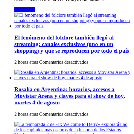
calle
marcó
Leer más »
una
tajante
diferencia
entre
como
El fenómeno del folclore también llegó al
actúan
las
streaming: canales exclusivos (uno en un
mujeres
shopping) y que se reproducen por todo el país
y
los
en
2 horas atras
Comentarios desactivados
hombres
El
en
fenómeno
Hollywood
del
folclore
Rosalía en Argentina: horarios, accesos a
también
llegó
Movistar Arena y claves para el show de hoy,
al
martes 4 de agosto
streaming:
canales
en
2 horas atras
Comentarios desactivados
exclusivos
Rosalía
(uno
en
en
Argentina:
un