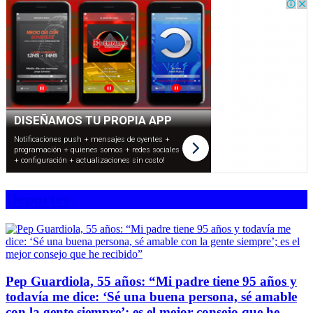
Deportes
Pep Guardiola, 55 años: “Mi padre tiene 95 años y
todavía me dice: ‘Sé una buena persona, sé amable
con la gente siempre’; es el mejor consejo que he